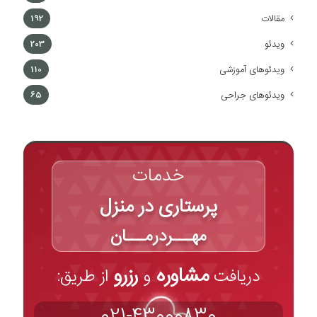
مقالات
192
ویدئو
203
ویدئوهای آموزشی
110
ویدئوهای جراحی
65
خدمات
پرستاری در منزل
مهـــردرمـــان
مشاوره
رزرو
دریافت
و
از طریق:
021-43000830