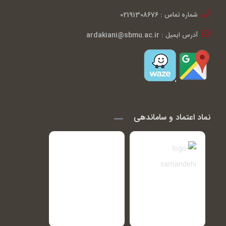
شماره تماس : 02191308676
آدرس ایمیل : ardakiani@sbmu.ac.ir
نماد اعتماد و ساماندهی