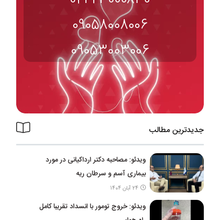
09058008006
09053003006
جدیدترین مطالب
ویدئو: مصاحبه دکتر ارداکیانی در مورد
بیماری آسم و سرطان ریه
24 آبان 1404
ویدئو: خروج تومور با انسداد تقریبا کامل