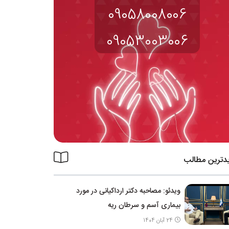
09058008006
09053003006
دترین مطالب
ویدئو: مصاحبه دکتر ارداکیانی در مورد
بیماری آسم و سرطان ریه
24 آبان 1404