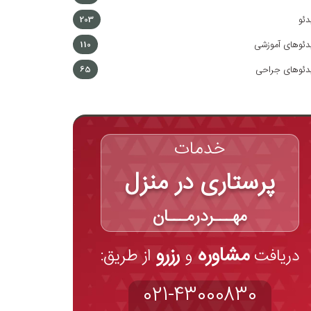
دئو
203
دئوهای آموزشی
110
دئوهای جراحی
65
خدمات
پرستاری در منزل
مهـــردرمـــان
مشاوره
رزرو
دریافت
و
از طریق:
021-43000830