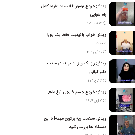
ویدئو: خروج تومور با انسداد تقریبا کامل
راه هوایی
12 آبان 1404
ویدئو: خواب باکیفیت فقط یک رویا
نیست
10 آبان 1404
ویدئو: راز یک ویزیت بهینه در مطب
دکتر کیانی
6 آبان 1404
ویدئو: خروج جسم خارجی تیغ ماهی
7 آبان 1404
ویدئو: سلامت ریه براتون مهمه! با این
دستگاه ها بررسی کنید.