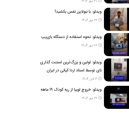
30 مهر 1404
ویدئو: با نبولایزر نفس بکشید!
26 مهر 1404
ویدئو: نحوه استفاده از دستگاه بای‌پپ
28 مهر 1404
ویدئو: اولین و بزرگ‌ترین استنت گذاری
نای توسط استاد اردا کیانی در ایران
3 آبان 1404
ویدئو: خروج لوبیا از ریه کودک ۱۹ ماهه
26 مهر 1404