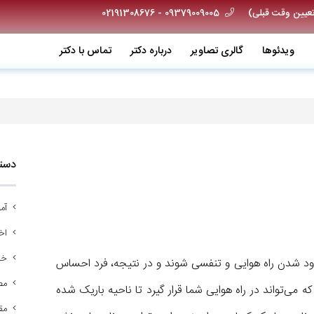
09379009005 - 02191308676
ویدئو‌ها
گالری تصاویر
درباره دکتر
تماس با دکتر
دسته
آم
اخب
خد
دود شدن راه هوایی و تنفسی شوند و در نتیجه، فرد احساس
مص
می‌تواند در راه هوایی شما قرار گیرد تا ناحیه باریک شده
مق