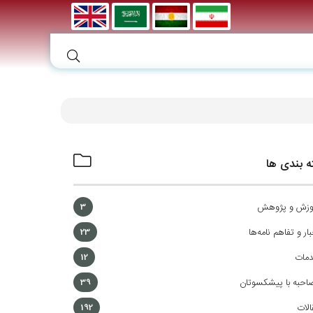
 بندی ها
وزش و پژوهش
3
ار و تفاهم نامه‌ها
23
مات
12
احبه با پیشکسوتان
39
الات
192