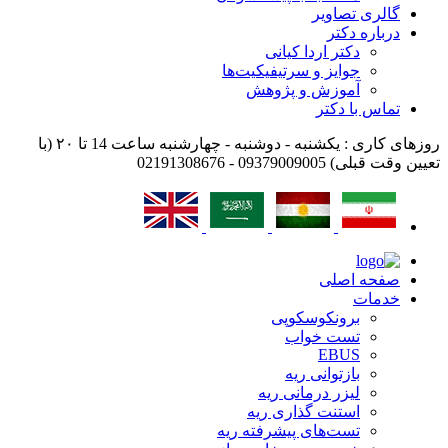
گالری تصاویر
درباره دکتر
دکتر اردا کیانی
جوایز و سرتیفیکیت‌ها
آموزش و پژوهش
تماس با دکتر
روزهای کاری : یکشنبه - دوشنبه - چهارشنبه ساعت 14 تا ۲۰ (با
تعیین وقت قبلی)
09379009005 - 02191308676
صفحه اصلی
خدمات
برونکوسکوپی
تست خواب
EBUS
بازتوانی ریه
لیزر درمانی ریه
استنت گذاری ریه
تست‌های پیشرفته ریه