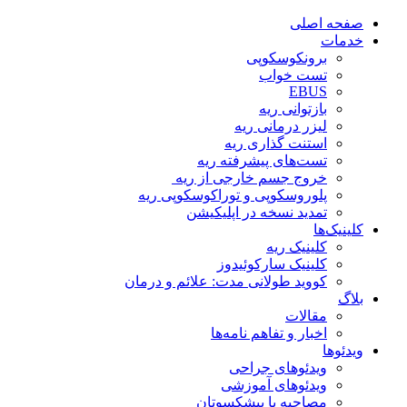
صفحه اصلی
خدمات
برونکوسکوپی
تست خواب
EBUS
بازتوانی ریه
لیزر درمانی ریه
استنت گذاری ریه
تست‌های پیشرفته ریه
خروج جسم خارجی از ریه
پلوروسکوپی و توراکوسکوپی ریه
تمدید نسخه در اپلیکیشن
کلینیک‌ها
کلینیک ریه
کلینیک سارکوئیدوز
کووید طولانی مدت: علائم و درمان
بلاگ
مقالات
اخبار و تفاهم نامه‌ها
ویدئو‌ها
ویدئوهای جراحی
ویدئوهای آموزشی
مصاحبه با پیشکسوتان