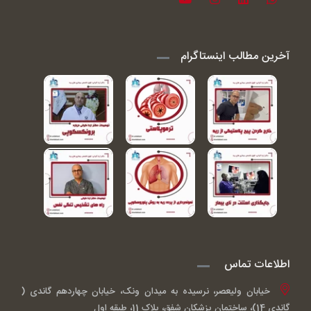
آخرین مطالب اینستاگرام
اطلاعات تماس
خیابان ولیعصر، نرسیده به میدان ونک، خیابان چهاردهم گاندی (
گاندی 14)، ساختمان پزشکان شفق، پلاک 11، طبقه اول