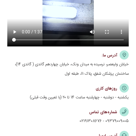
آدرس ما:
خیابان ولیعصر، نرسیده به میدان ونک، خیابان چهاردهم گاندی ( گاندی 14)،
ساختمان پزشکان شفق، پلاک 11، طبقه اول
روزهای کاری
یکشنبه - دوشنبه - چهارشنبه ساعت 14 تا ۲۰ (با تعیین وقت قبلی)
شماره‌های تماس
02191308676
-
09379009005
آدرس ایمیل