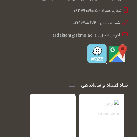
شماره همراه : 09379009005
شماره تماس : 02191308676
آدرس ایمیل : ardakiani@sbmu.ac.ir
نماد اعتماد و ساماندهی