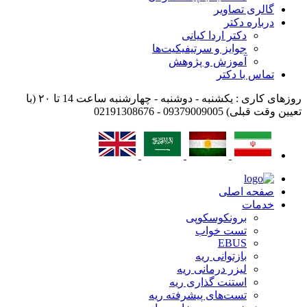
گالری تصاویر
درباره دکتر
دکتر اردا کیانی
جوایز و سرتیفیکیت‌ها
آموزش و پژوهش
تماس با دکتر
روزهای کاری : یکشنبه - دوشنبه - چهارشنبه ساعت 14 تا ۲۰ (با
تعیین وقت قبلی)
09379009005 - 02191308676
صفحه اصلی
خدمات
برونکوسکوپی
تست خواب
EBUS
بازتوانی ریه
لیزر درمانی ریه
استنت گذاری ریه
تست‌های پیشرفته ریه