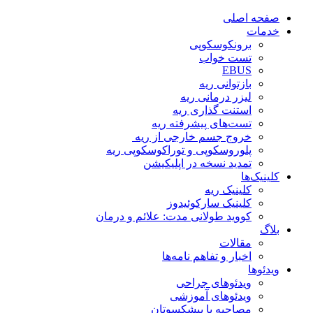
صفحه اصلی
خدمات
برونکوسکوپی
تست خواب
EBUS
بازتوانی ریه
لیزر درمانی ریه
استنت گذاری ریه
تست‌های پیشرفته ریه
خروج جسم خارجی از ریه
پلوروسکوپی و توراکوسکوپی ریه
تمدید نسخه در اپلیکیشن
کلینیک‌ها
کلینیک ریه
کلینیک سارکوئیدوز
کووید طولانی مدت: علائم و درمان
بلاگ
مقالات
اخبار و تفاهم نامه‌ها
ویدئو‌ها
ویدئوهای جراحی
ویدئوهای آموزشی
مصاحبه با پیشکسوتان