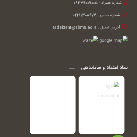
شماره همراه : 09379009005
شماره تماس : 02191308676
آدرس ایمیل : ardakiani@sbmu.ac.ir
نماد اعتماد و ساماندهی