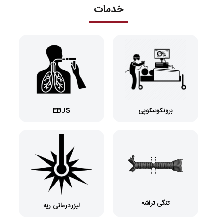
خدمات
برونکوسکوپی
EBUS
تنگی تراشه
لیزردرمانی ریه