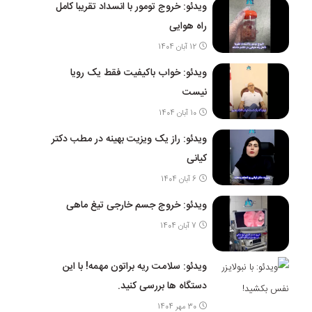
ویدئو: خروج تومور با انسداد تقریبا کامل
راه هوایی
12 آبان 1404
ویدئو: خواب باکیفیت فقط یک رویا
نیست
10 آبان 1404
ویدئو: راز یک ویزیت بهینه در مطب دکتر
کیانی
6 آبان 1404
ویدئو: خروج جسم خارجی تیغ ماهی
7 آبان 1404
ویدئو: سلامت ریه براتون مهمه! با این
دستگاه ها بررسی کنید.
30 مهر 1404