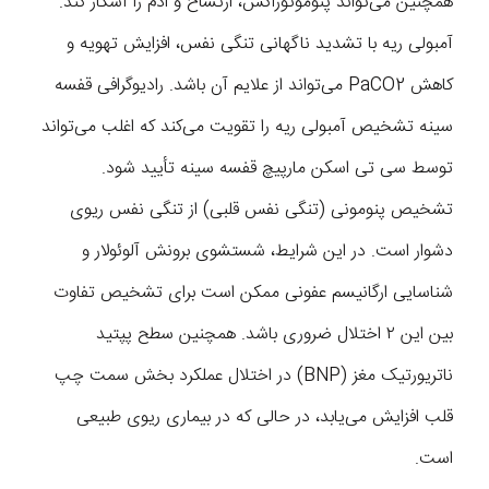
همچنین می‌تواند پنوموتوراکس، ارتشاح و ادم را آشکار کند.
آمبولی ریه با تشدید ناگهانی تنگی نفس، افزایش تهویه و
کاهش PaCO2 می‌تواند از علایم آن باشد. رادیوگرافی قفسه
سینه تشخیص آمبولی ریه را تقویت می‌کند که اغلب می‌تواند
توسط سی تی اسکن مارپیچ قفسه سینه تأیید شود.
تشخیص پنومونی (تنگی نفس قلبی) از تنگی نفس ریوی
دشوار است. در این شرایط، شستشوی برونش آلوئولار و
شناسایی ارگانیسم عفونی ممکن است برای تشخیص تفاوت
بین این ۲ اختلال ضروری باشد. همچنین سطح پپتید
ناتریورتیک مغز (BNP) در اختلال عملکرد بخش سمت چپ
قلب افزایش می‌یابد، در حالی که در بیماری ریوی طبیعی
است.