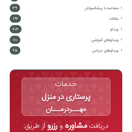
مصاحبه با پیشکسوتان
39
مقالات
192
ویدئو
203
ویدئوهای آموزشی
110
ویدئوهای جراحی
65
خدمات
پرستاری در منزل
مهـــردرمـــان
مشاوره
رزرو
دریافت
و
از طریق: