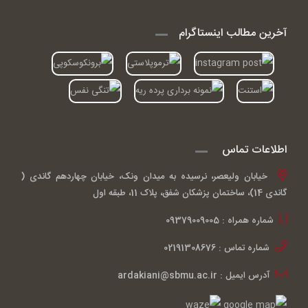
آخرین مطالب اینستاگرام
اطلاعات تماس
خیابان ولیعصر، نرسیده به میدان ونک، خیابان چهاردهم گاندی (
گاندی 14)، ساختمان پزشکان شفق، پلاک 11، طبقه اول
شماره همراه : 09379009005
شماره تماس : 02191308676
آدرس ایمیل : ardakiani@sbmu.ac.ir