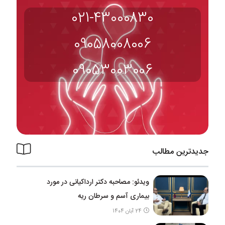
021-43000830
09058008006
09053003006
جدیدترین مطالب
ویدئو: مصاحبه دکتر ارداکیانی در مورد
بیماری آسم و سرطان ریه
24 آبان 1404