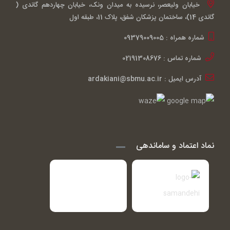
خیابان ولیعصر، نرسیده به میدان ونک، خیابان چهاردهم گاندی (
گاندی 14)، ساختمان پزشکان شفق، پلاک 11، طبقه اول
شماره همراه : 09379009005
شماره تماس : 02191308676
آدرس ایمیل : ardakiani@sbmu.ac.ir
نماد اعتماد و ساماندهی