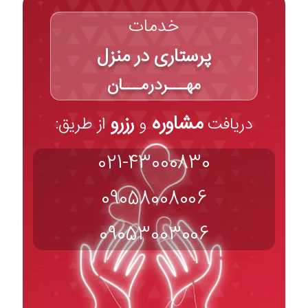
خدمات
پرستاری در منزل
مهـــردرمـــان
مشاوره
رزرو
دریافت
و
از طریق:
021-43000830
09058008006
09053003006