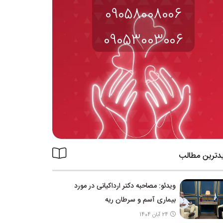
09058008006
09053003006
دترین مطالب
ویدئو: مصاحبه دکتر ارداکیانی در مورد
بیماری آسم و سرطان ریه
24 آبان 1404