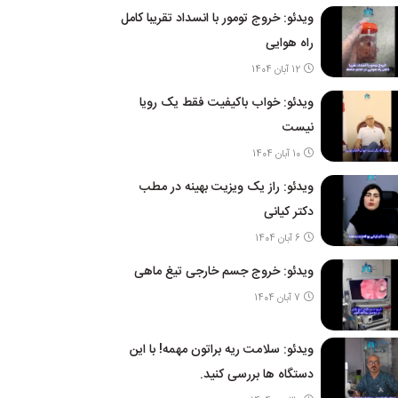
ویدئو: خروج تومور با انسداد تقریبا کامل
راه هوایی
12 آبان 1404
ویدئو: خواب باکیفیت فقط یک رویا
نیست
10 آبان 1404
ویدئو: راز یک ویزیت بهینه در مطب
دکتر کیانی
6 آبان 1404
ویدئو: خروج جسم خارجی تیغ ماهی
7 آبان 1404
ویدئو: سلامت ریه براتون مهمه! با این
دستگاه ها بررسی کنید.