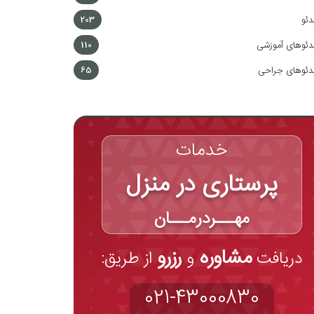
دئو
203
دئوهای آموزشی
110
دئوهای جراحی
65
خدمات
پرستاری در منزل
مهـــردرمـــان
مشاوره
رزرو
دریافت
و
از طریق:
021-43000830