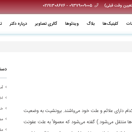
09379009005 - 02191308676
ات
کلینیک‌ها
بلاگ
ویدئو‌ها
گالری تصاویر
درباره دکتر
ت
دسته
آم
اخب
خد
دام دارای علائم و علت خود می‌باشند. برونشیت به وضعیت
مص
ریه‌ها منتقل می‌شود.) گفته می‌شود که معمولاً به علت عفونت
مق