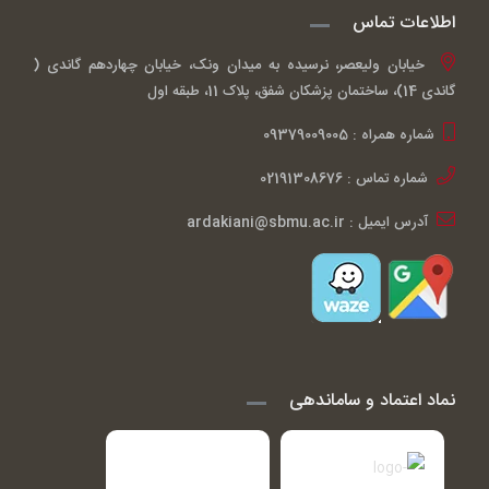
اطلاعات تماس
خیابان ولیعصر، نرسیده به میدان ونک، خیابان چهاردهم گاندی (
گاندی 14)، ساختمان پزشکان شفق، پلاک 11، طبقه اول
شماره همراه : 09379009005
شماره تماس : 02191308676
آدرس ایمیل : ardakiani@sbmu.ac.ir
نماد اعتماد و ساماندهی