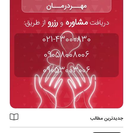
مهـــردرمـــان
مشاوره
رزرو
دریافت
و
از طریق:
021-43000830
09058008006
09053003006
جدیدترین مطالب