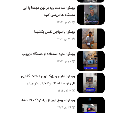
ویدئو: سلامت ریه براتون مهمه! با این
دستگاه ها بررسی کنید.
30 مهر 1404
ویدئو: با نبولایزر نفس بکشید!
26 مهر 1404
ویدئو: نحوه استفاده از دستگاه بای‌پپ
28 مهر 1404
ویدئو: اولین و بزرگ‌ترین استنت گذاری
نای توسط استاد اردا کیانی در ایران
3 آبان 1404
ویدئو: خروج لوبیا از ریه کودک ۱۹ ماهه
26 مهر 1404