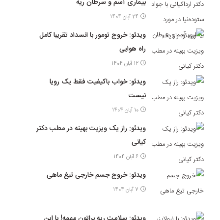
بیماری آسم و سرطان ریه
24 آبان 1404
ویدئو: خروج تومور با انسداد تقریبا کامل
راه هوایی
12 آبان 1404
ویدئو: خواب باکیفیت فقط یک رویا
نیست
10 آبان 1404
ویدئو: راز یک ویزیت بهینه در مطب دکتر
کیانی
6 آبان 1404
ویدئو: خروج جسم خارجی تیغ ماهی
7 آبان 1404
ویدئو: سلامت ریه براتون مهمه! با این