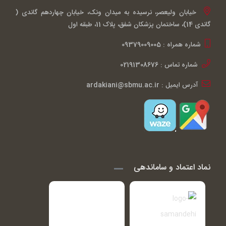
خیابان ولیعصر، نرسیده به میدان ونک، خیابان چهاردهم گاندی (
گاندی 14)، ساختمان پزشکان شفق، پلاک 11، طبقه اول
شماره همراه : 09379009005
شماره تماس : 02191308676
آدرس ایمیل : ardakiani@sbmu.ac.ir
نماد اعتماد و ساماندهی