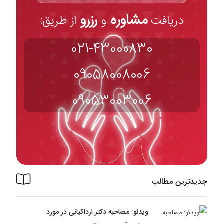
مشاوره
رزرو
دریافت
و
از طریق:
021-43000830
09058008006
09053003006
جدیدترین مطالب
ویدئو: مصاحبه دکتر ارداکیانی در مورد