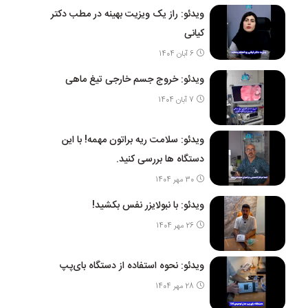
ویدئو: راز یک ویزیت بهینه در مطب دکتر
کیانی
6 آبان 1404
ویدئو: خروج جسم خارجی تیغ ماهی
7 آبان 1404
ویدئو: سلامت ریه براتون مهمه! با این
دستگاه ها بررسی کنید.
30 مهر 1404
ویدئو: با نبولایزر نفس بکشید!
26 مهر 1404
ویدئو: نحوه استفاده از دستگاه بای‌پپ
28 مهر 1404