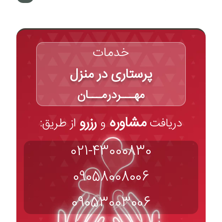
خدمات
پرستاری در منزل
مهـــردرمـــان
مشاوره
رزرو
دریافت
و
از طریق:
021-43000830
09058008006
09053003006