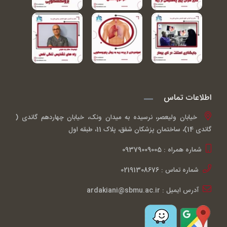
اطلاعات تماس
خیابان ولیعصر، نرسیده به میدان ونک، خیابان چهاردهم گاندی (
گاندی 14)، ساختمان پزشکان شفق، پلاک 11، طبقه اول
شماره همراه : 09379009005
شماره تماس : 02191308676
آدرس ایمیل : ardakiani@sbmu.ac.ir