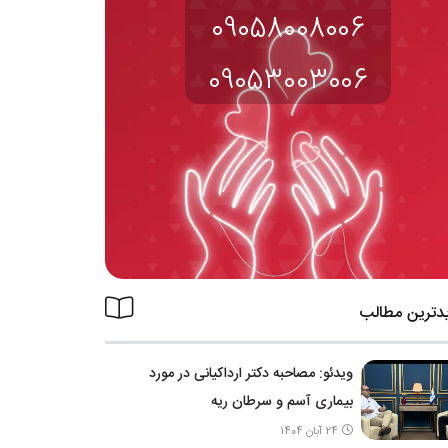
09058008006
09053003006
دترین مطالب
ویدئو: مصاحبه دکتر ارداکیانی در مورد
بیماری آسم و سرطان ریه
24 آبان 1404