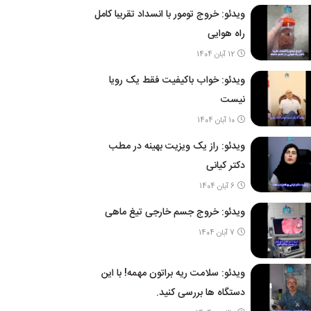
ویدئو: خروج تومور با انسداد تقریبا کامل
راه هوایی
12 آبان 1404
ویدئو: خواب باکیفیت فقط یک رویا
نیست
10 آبان 1404
ویدئو: راز یک ویزیت بهینه در مطب
دکتر کیانی
6 آبان 1404
ویدئو: خروج جسم خارجی تیغ ماهی
7 آبان 1404
ویدئو: سلامت ریه براتون مهمه! با این
دستگاه ها بررسی کنید.