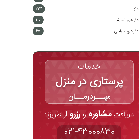
دئو
203
دئوهای آموزشی
110
دئوهای جراحی
65
خدمات
پرستاری در منزل
مهـــردرمـــان
مشاوره
رزرو
دریافت
و
از طریق:
021-43000830