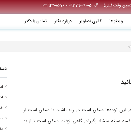
09379009005 - 02191308676
ویدئو‌ها
گالری تصاویر
درباره دکتر
تماس با دکتر
نید
دسته
انید
آم
اخب
خد
. این توده‌ها ممکن است در ریه باشند یا ممکن است از
مص
قفسه سینه منشاء بگیرند. گاهی اوقات ممکن است نیاز به
مق