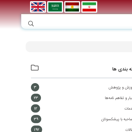
 بندی ها
وزش و پژوهش
3
ار و تفاهم نامه‌ها
23
مات
12
احبه با پیشکسوتان
39
الات
192