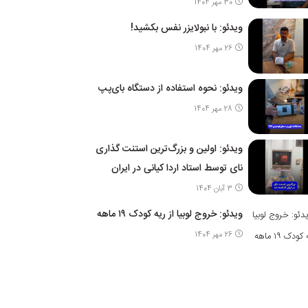
30 مهر 1404
ویدئو: با نبولایزر نفس بکشید!
26 مهر 1404
ویدئو: نحوه استفاده از دستگاه بای‌پپ
28 مهر 1404
ویدئو: اولین و بزرگ‌ترین استنت گذاری
نای توسط استاد اردا کیانی در ایران
3 آبان 1404
ویدئو: خروج لوبیا از ریه کودک ۱۹ ماهه
26 مهر 1404