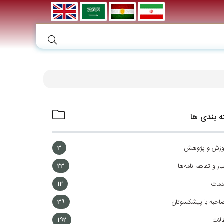
 بندی ها
وزش و پژوهش
3
ار و تفاهم نامه‌ها
23
مات
12
احبه با پیشکسوتان
39
الات
192