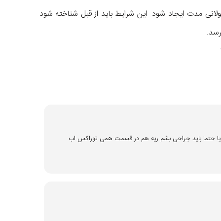
انی مدت ایجاد شود. این شرایط باید از قبل شناخته شود
رسد.
م کیست هیداتیک کبد وریه دارم 110در 106و ریه 70در 110 ایا حتما باید جراحی بشم ریه هم در قسمت همی توراکس اب