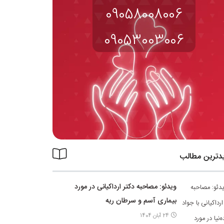
09058008006
09053003006
دترین مطالب
ویدئو: مصاحبه دکتر ارداکیانی در مورد
بیماری آسم و سرطان ریه
24 آبان 1404