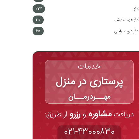
دئو
203
دئوهای آموزشی
110
دئوهای جراحی
65
خدمات
پرستاری در منزل
مهـــردرمـــان
مشاوره
رزرو
دریافت
و
از طریق:
021-43000830