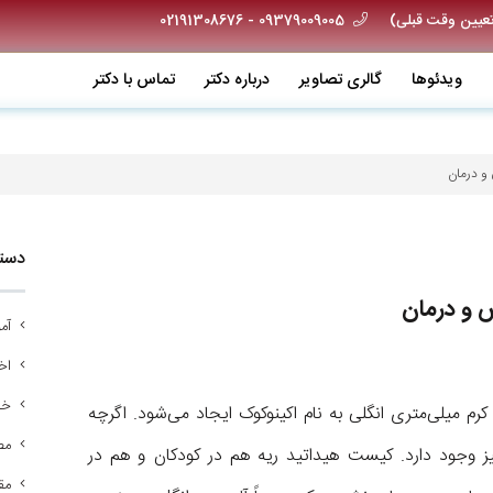
09379009005 - 02191308676
ویدئو‌ها
گالری تصاویر
درباره دکتر
تماس با دکتر
و درمان
دسته
 و درمان
آم
اخب
خد
میلی‌متری انگلی به نام اکینوکوک ایجاد می‌شود. اگرچه
مص
نیز وجود دارد. کیست هیداتید ریه هم در کودکان و هم در
مق