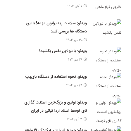
7 آبان 1404
ویدئو: سلامت ریه براتون مهمه! با این
دستگاه ها بررسی کنید.
30 مهر 1404
ویدئو: با نبولایزر نفس بکشید!
26 مهر 1404
ویدئو: نحوه استفاده از دستگاه بای‌پپ
28 مهر 1404
ویدئو: اولین و بزرگ‌ترین استنت گذاری
نای توسط استاد اردا کیانی در ایران
3 آبان 1404
ویدئو: خروج لوبیا از ریه کودک ۱۹ ماهه