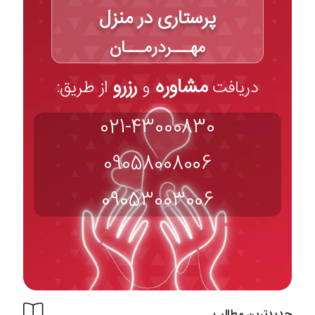
پرستاری در منزل
مهـــردرمـــان
مشاوره
رزرو
دریافت
و
از طریق:
021-43000830
09058008006
09053003006
جدیدترین مطالب