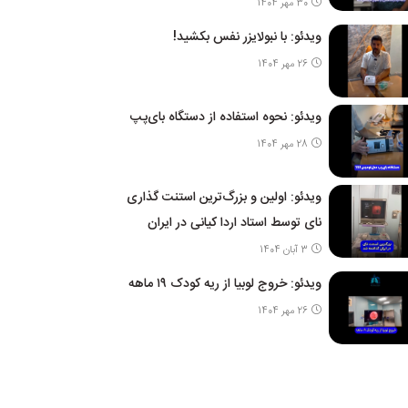
30 مهر 1404
ویدئو: با نبولایزر نفس بکشید!
26 مهر 1404
ویدئو: نحوه استفاده از دستگاه بای‌پپ
28 مهر 1404
ویدئو: اولین و بزرگ‌ترین استنت گذاری
نای توسط استاد اردا کیانی در ایران
3 آبان 1404
ویدئو: خروج لوبیا از ریه کودک ۱۹ ماهه
26 مهر 1404