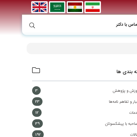
ماس با دکتر
 بندی ها
وزش و پژوهش
3
ار و تفاهم نامه‌ها
23
مات
12
احبه با پیشکسوتان
39
الات
192