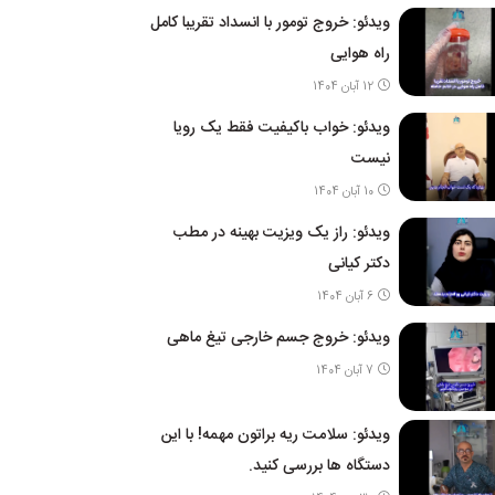
ویدئو: خروج تومور با انسداد تقریبا کامل
راه هوایی
12 آبان 1404
ویدئو: خواب باکیفیت فقط یک رویا
نیست
10 آبان 1404
ویدئو: راز یک ویزیت بهینه در مطب
دکتر کیانی
6 آبان 1404
ویدئو: خروج جسم خارجی تیغ ماهی
7 آبان 1404
ویدئو: سلامت ریه براتون مهمه! با این
دستگاه ها بررسی کنید.