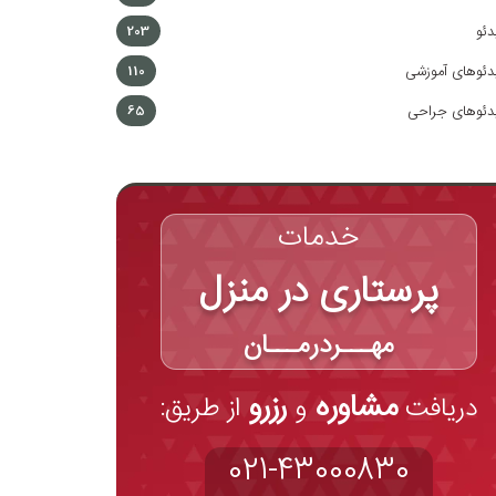
دئو
203
دئوهای آموزشی
110
دئوهای جراحی
65
خدمات
پرستاری در منزل
مهـــردرمـــان
مشاوره
رزرو
دریافت
و
از طریق:
021-43000830