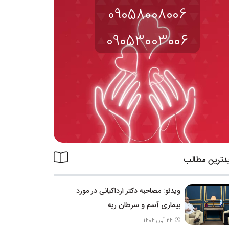
09058008006
09053003006
دترین مطالب
ویدئو: مصاحبه دکتر ارداکیانی در مورد
بیماری آسم و سرطان ریه
24 آبان 1404