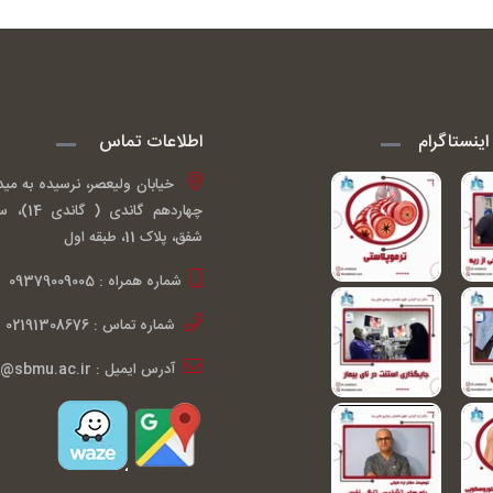
ینستاگرام
اطلاعات تماس
خیابان ولیعصر، نرسیده به مید
چهاردهم گ
شفق، پلاک 11، طبقه اول
شماره همراه : 09379009005
شماره تماس : 02191308676
آدرس ایمیل : ardakiani@sbmu.ac.ir