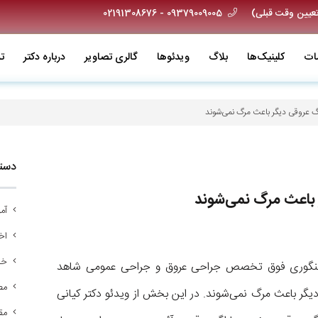
09379009005 - 02191308676
ات
کلینیک‌ها
بلاگ
ویدئو‌ها
گالری تصاویر
درباره دکتر
ت
رگ عروقی دیگر باعث مرگ نمی‌شوند
دسته
 باعث مرگ نمی‌شوند
آم
اخب
خد
میر منگوری فوق تخصص جراحی عروق و جراحی عمومی شاهد
مص
یگر باعث مرگ نمی‌شوند. در این بخش از ویدئو دکتر کیانی
مق