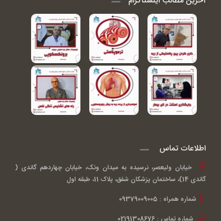
آخرین مطالب اینستاگرام
اطلاعات تماس
خیابان ولیعصر، نرسیده به میدان ونک، خیابان چهاردهم گاندی (
گاندی 14)، ساختمان پزشکان شفق، پلاک 11، طبقه اول
شماره همراه : 09379009005
شماره تماس : 02191308676