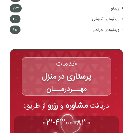
ویدئو
203
ویدئوهای آموزشی
110
ویدئوهای جراحی
65
خدمات
پرستاری در منزل
مهـــردرمـــان
مشاوره
رزرو
دریافت
و
از طریق:
021-43000830