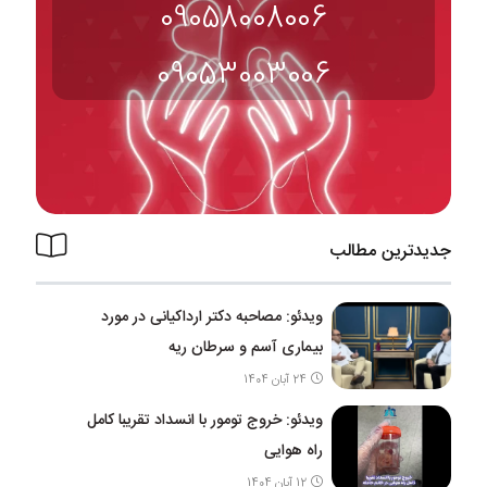
09058008006
09053003006
جدیدترین مطالب
ویدئو: مصاحبه دکتر ارداکیانی در مورد
بیماری آسم و سرطان ریه
24 آبان 1404
ویدئو: خروج تومور با انسداد تقریبا کامل
راه هوایی
12 آبان 1404