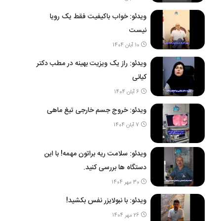
ویدئو: خواب باکیفیت فقط یک رویا
نیست
10 آبان 1404
ویدئو: راز یک ویزیت بهینه در مطب دکتر
کیانی
6 آبان 1404
ویدئو: خروج جسم خارجی تیغ ماهی
7 آبان 1404
ویدئو: سلامت ریه براتون مهمه! با این
دستگاه ها بررسی کنید.
30 مهر 1404
ویدئو: با نبولایزر نفس بکشید!
26 مهر 1404