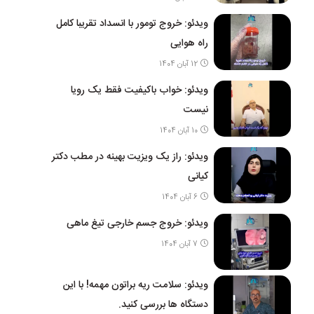
ویدئو: خروج تومور با انسداد تقریبا کامل
راه هوایی
12 آبان 1404
ویدئو: خواب باکیفیت فقط یک رویا
نیست
10 آبان 1404
ویدئو: راز یک ویزیت بهینه در مطب دکتر
کیانی
6 آبان 1404
ویدئو: خروج جسم خارجی تیغ ماهی
7 آبان 1404
ویدئو: سلامت ریه براتون مهمه! با این
دستگاه ها بررسی کنید.