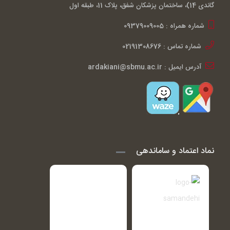
گاندی 14)، ساختمان پزشکان شفق، پلاک 11، طبقه اول
شماره همراه : 09379009005
شماره تماس : 02191308676
آدرس ایمیل : ardakiani@sbmu.ac.ir
نماد اعتماد و ساماندهی