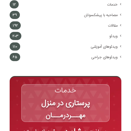
خدمات
12
مصاحبه با پیشکسوتان
39
مقالات
192
ویدئو
203
ویدئوهای آموزشی
110
ویدئوهای جراحی
65
خدمات
پرستاری در منزل
مهـــردرمـــان