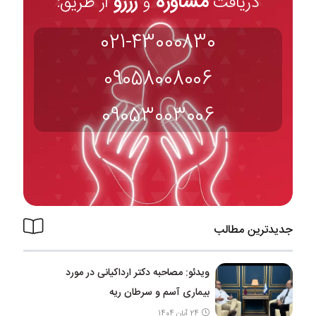
مشاوره
رزرو
دریافت
و
از طریق:
021-43000830
09058008006
09053003006
جدیدترین مطالب
ویدئو: مصاحبه دکتر ارداکیانی در مورد
بیماری آسم و سرطان ریه
24 آبان 1404