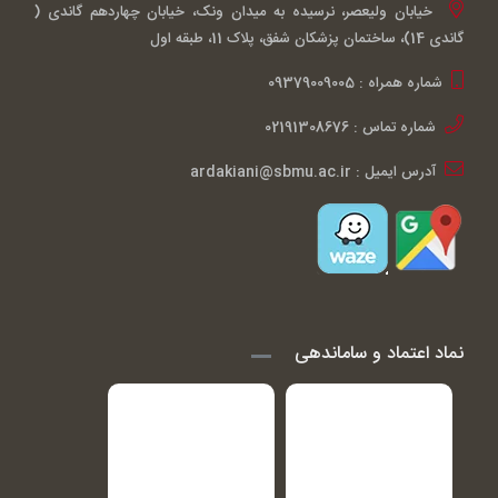
خیابان ولیعصر، نرسیده به میدان ونک، خیابان چهاردهم گاندی (
گاندی 14)، ساختمان پزشکان شفق، پلاک 11، طبقه اول
شماره همراه : 09379009005
شماره تماس : 02191308676
آدرس ایمیل : ardakiani@sbmu.ac.ir
نماد اعتماد و ساماندهی