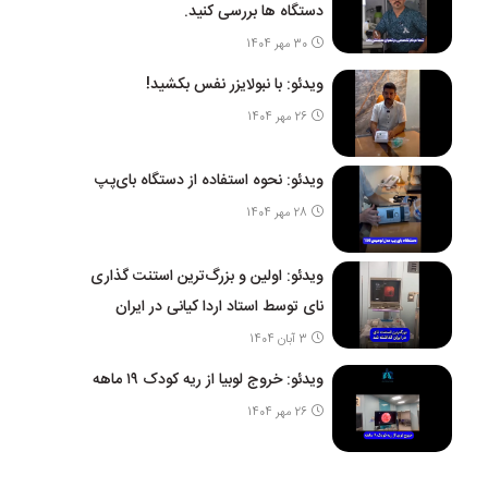
دستگاه ها بررسی کنید.
30 مهر 1404
ویدئو: با نبولایزر نفس بکشید!
26 مهر 1404
ویدئو: نحوه استفاده از دستگاه بای‌پپ
28 مهر 1404
ویدئو: اولین و بزرگ‌ترین استنت گذاری
نای توسط استاد اردا کیانی در ایران
3 آبان 1404
ویدئو: خروج لوبیا از ریه کودک ۱۹ ماهه
26 مهر 1404