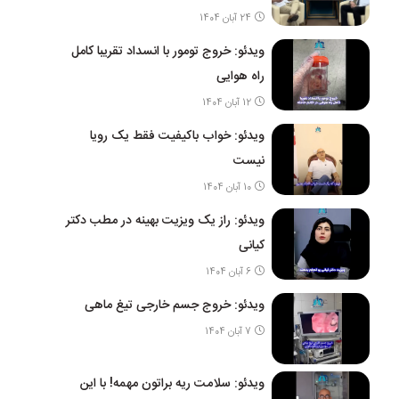
24 آبان 1404
ویدئو: خروج تومور با انسداد تقریبا کامل
راه هوایی
12 آبان 1404
ویدئو: خواب باکیفیت فقط یک رویا
نیست
10 آبان 1404
ویدئو: راز یک ویزیت بهینه در مطب دکتر
کیانی
6 آبان 1404
ویدئو: خروج جسم خارجی تیغ ماهی
7 آبان 1404
ویدئو: سلامت ریه براتون مهمه! با این