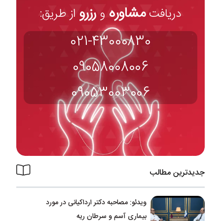
مشاوره
رزرو
دریافت
و
از طریق:
021-43000830
09058008006
09053003006
جدیدترین مطالب
ویدئو: مصاحبه دکتر ارداکیانی در مورد
بیماری آسم و سرطان ریه