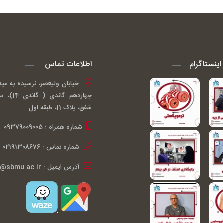
ینستاگرام
اطلاعات تماس
خیابان ولیعصر، نرسیده به مید
چهاردهم گ
شفق، پلاک 11، طبقه اول
شماره همراه : 09379009005
شماره تماس : 02191308676
آدرس ایمیل : ardakiani@sbmu.ac.ir