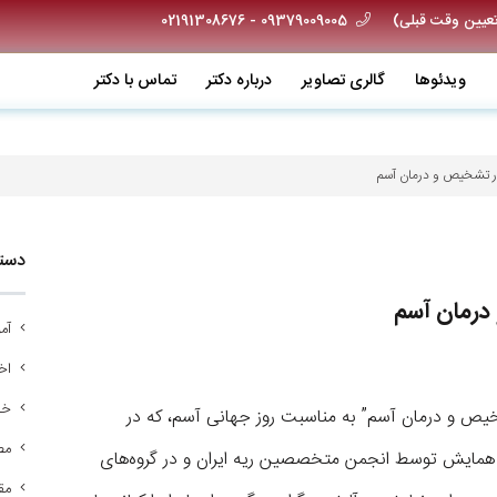
09379009005 - 02191308676
ویدئو‌ها
گالری تصاویر
درباره دکتر
تماس با دکتر
ر تشخیص و درمان آسم
دسته
درمان آسم
آم
اخب
خد
شخیص و درمان آسم” به مناسبت روز جهانی آسم، که در
مص
ار خواهد شد. این همایش توسط انجمن متخصصین ریه ایران و در گروه‌های
مق