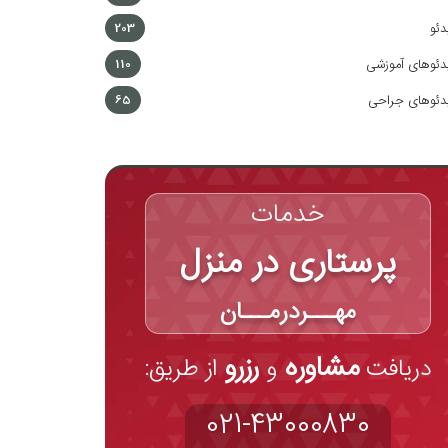
دئو
203
دئوهای آموزشی
110
دئوهای جراحی
65
خدمات
پرستاری در منزل
مهـــردرمـــان
مشاوره
رزرو
دریافت
و
از طریق:
021-43000830