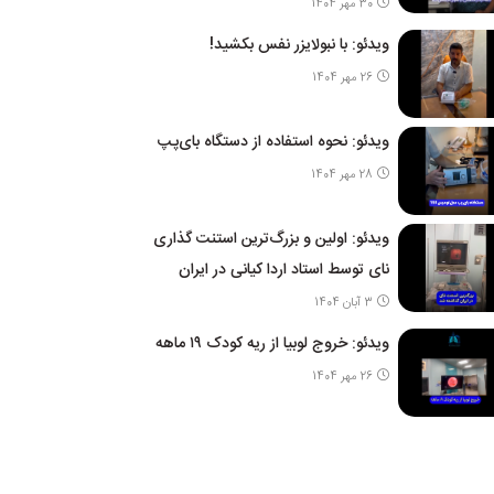
30 مهر 1404
ویدئو: با نبولایزر نفس بکشید!
26 مهر 1404
ویدئو: نحوه استفاده از دستگاه بای‌پپ
28 مهر 1404
ویدئو: اولین و بزرگ‌ترین استنت گذاری
نای توسط استاد اردا کیانی در ایران
3 آبان 1404
ویدئو: خروج لوبیا از ریه کودک ۱۹ ماهه
26 مهر 1404