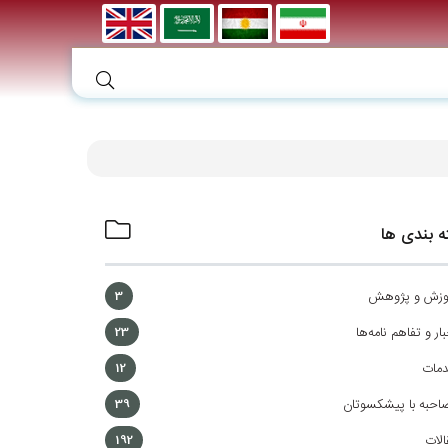
 بندی ها
وزش و پژوهش
3
ار و تفاهم نامه‌ها
23
مات
12
احبه با پیشکسوتان
39
الات
192