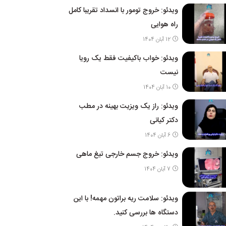
ویدئو: خروج تومور با انسداد تقریبا کامل
راه هوایی
12 آبان 1404
ویدئو: خواب باکیفیت فقط یک رویا
نیست
10 آبان 1404
ویدئو: راز یک ویزیت بهینه در مطب
دکتر کیانی
6 آبان 1404
ویدئو: خروج جسم خارجی تیغ ماهی
7 آبان 1404
ویدئو: سلامت ریه براتون مهمه! با این
دستگاه ها بررسی کنید.