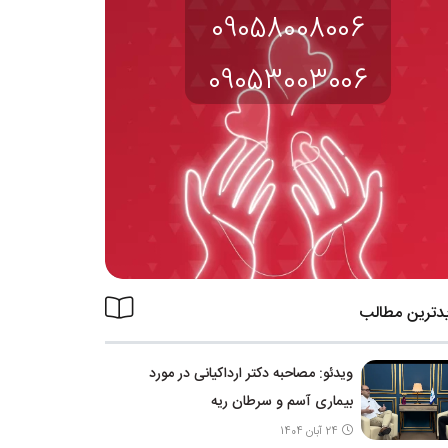
09058008006
09053003006
دترین مطالب
ویدئو: مصاحبه دکتر ارداکیانی در مورد
بیماری آسم و سرطان ریه
24 آبان 1404