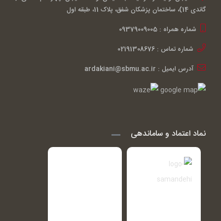
گاندی 14)، ساختمان پزشکان شفق، پلاک 11، طبقه اول
شماره همراه : 09379009005
شماره تماس : 02191308676
آدرس ایمیل : ardakiani@sbmu.ac.ir
نماد اعتماد و ساماندهی