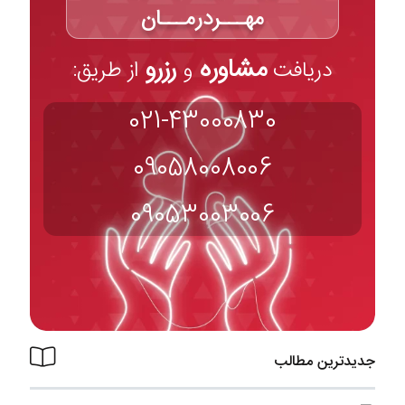
مهـــردرمـــان
مشاوره
رزرو
دریافت
و
از طریق:
021-43000830
09058008006
09053003006
جدیدترین مطالب