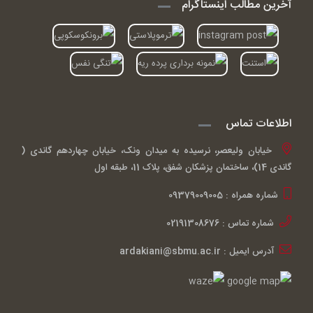
آخرین مطالب اینستاگرام
اطلاعات تماس
خیابان ولیعصر، نرسیده به میدان ونک، خیابان چهاردهم گاندی (
گاندی 14)، ساختمان پزشکان شفق، پلاک 11، طبقه اول
شماره همراه : 09379009005
شماره تماس : 02191308676
آدرس ایمیل : ardakiani@sbmu.ac.ir