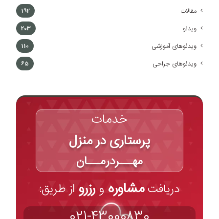
مقالات
192
ویدئو
203
ویدئوهای آموزشی
110
ویدئوهای جراحی
65
خدمات
پرستاری در منزل
مهـــردرمـــان
مشاوره
رزرو
دریافت
و
از طریق:
021-43000830