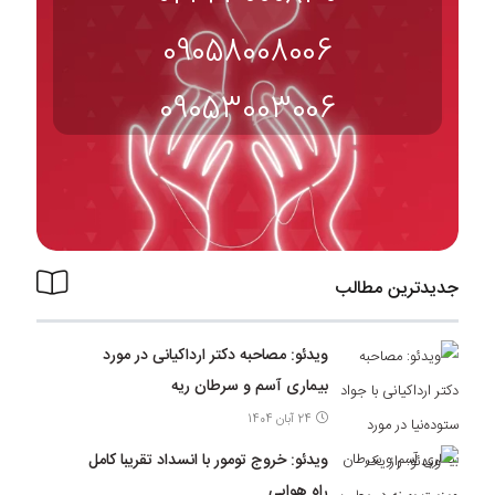
09058008006
09053003006
جدیدترین مطالب
ویدئو: مصاحبه دکتر ارداکیانی در مورد
بیماری آسم و سرطان ریه
24 آبان 1404
ویدئو: خروج تومور با انسداد تقریبا کامل
راه هوایی