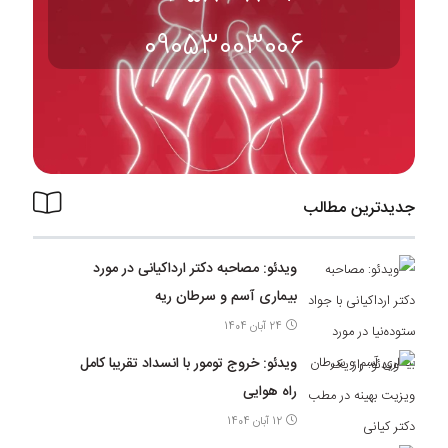
09053003006
جدیدترین مطالب
ویدئو: مصاحبه دکتر ارداکیانی در مورد
بیماری آسم و سرطان ریه
24 آبان 1404
ویدئو: خروج تومور با انسداد تقریبا کامل
راه هوایی
12 آبان 1404