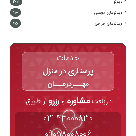
ویدئو
203
ویدئوهای آموزشی
110
ویدئوهای جراحی
65
خدمات
پرستاری در منزل
مهـــردرمـــان
مشاوره
رزرو
دریافت
و
از طریق:
021-43000830
09058008006