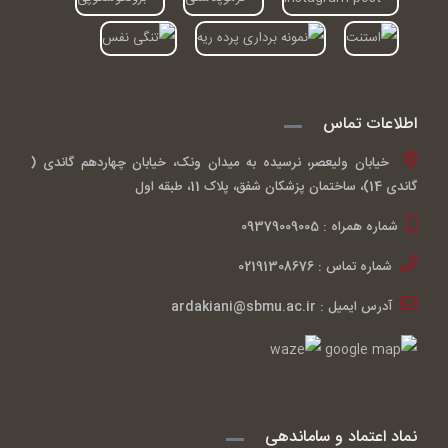
اطلاعات تماس
خیابان ولیعصر، نرسیده به میدان ونک، خیابان چهاردهم گاندی (
گاندی 14)، ساختمان پزشکان شفق، پلاک 11، طبقه اول
شماره همراه : 09379009005
شماره تماس : 02191308676
آدرس ایمیل : ardakiani@sbmu.ac.ir
نماد اعتماد و ساماندهی