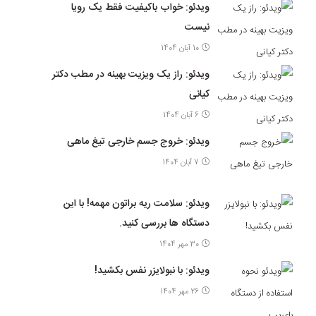
ویدئو: خواب باکیفیت فقط یک رویا
نیست
10 آبان 1404
ویدئو: راز یک ویزیت بهینه در مطب دکتر
کیانی
6 آبان 1404
ویدئو: خروج جسم خارجی تیغ ماهی
7 آبان 1404
ویدئو: سلامت ریه براتون مهمه! با این
دستگاه ها بررسی کنید.
30 مهر 1404
ویدئو: با نبولایزر نفس بکشید!
26 مهر 1404