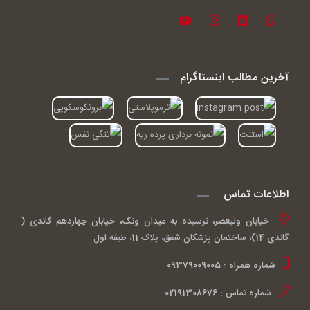
آخرین مطالب اینستاگرام
اطلاعات تماس
خیابان ولیعصر، نرسیده به میدان ونک، خیابان چهاردهم گاندی (
گاندی 14)، ساختمان پزشکان شفق، پلاک 11، طبقه اول
شماره همراه : 09379009005
شماره تماس : 02191308676