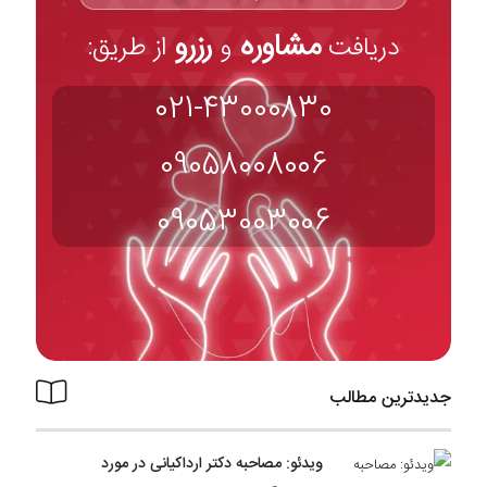
مشاوره
رزرو
دریافت
و
از طریق:
021-43000830
09058008006
09053003006
جدیدترین مطالب
ویدئو: مصاحبه دکتر ارداکیانی در مورد