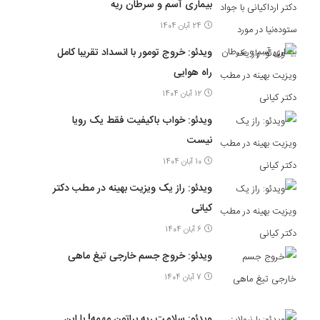
بیماری آسم و سرطان ریه
24 آبان 1404
ویدئو: خروج تومور با انسداد تقریبا کامل
راه هوایی
12 آبان 1404
ویدئو: خواب باکیفیت فقط یک رویا
نیست
10 آبان 1404
ویدئو: راز یک ویزیت بهینه در مطب دکتر
کیانی
6 آبان 1404
ویدئو: خروج جسم خارجی تیغ ماهی
7 آبان 1404
ویدئو: سلامت ریه براتون مهمه! با این