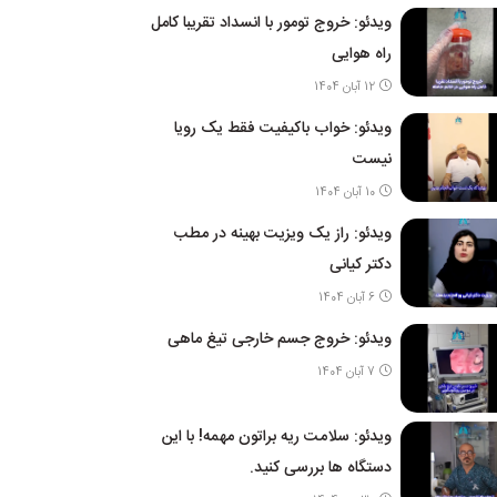
ویدئو: خروج تومور با انسداد تقریبا کامل
راه هوایی
12 آبان 1404
ویدئو: خواب باکیفیت فقط یک رویا
نیست
10 آبان 1404
ویدئو: راز یک ویزیت بهینه در مطب
دکتر کیانی
6 آبان 1404
ویدئو: خروج جسم خارجی تیغ ماهی
7 آبان 1404
ویدئو: سلامت ریه براتون مهمه! با این
دستگاه ها بررسی کنید.