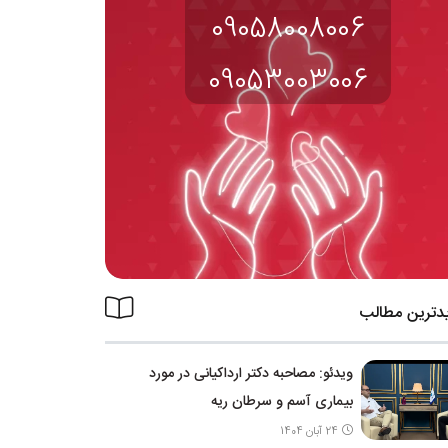
09058008006
09053003006
دترین مطالب
ویدئو: مصاحبه دکتر ارداکیانی در مورد
بیماری آسم و سرطان ریه
24 آبان 1404