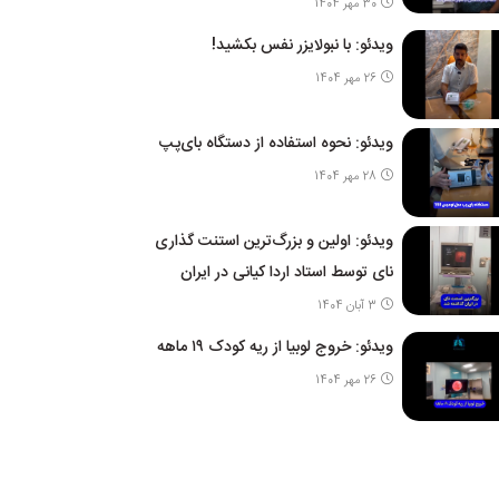
30 مهر 1404
ویدئو: با نبولایزر نفس بکشید!
26 مهر 1404
ویدئو: نحوه استفاده از دستگاه بای‌پپ
28 مهر 1404
ویدئو: اولین و بزرگ‌ترین استنت گذاری
نای توسط استاد اردا کیانی در ایران
3 آبان 1404
ویدئو: خروج لوبیا از ریه کودک ۱۹ ماهه
26 مهر 1404