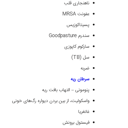
ناهنجاری قلب
عفونت MRSA
پسیتاکوزیس
سندرم Goodpasture
سارکوم کاپوزی
سل (TB)
ضربه
سرطان ریه
پنومونی – التهاب بافت ریه
واسکولیت، از بین بردن دیواره رگ‌های خونی
غانغریا
فیستول برونش