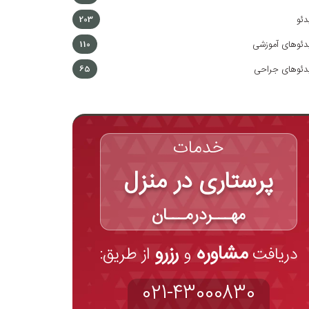
دئو
203
دئوهای آموزشی
110
دئوهای جراحی
65
خدمات
پرستاری در منزل
مهـــردرمـــان
مشاوره
رزرو
دریافت
و
از طریق:
021-43000830