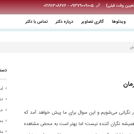
09379009005 - 02191308676
ویدئو‌ها
گالری تصاویر
درباره دکتر
تماس با دکتر
ان
دسته
مان
آم
اخب
خد
 نگرانی می‌شویم و این سوال برای ما پیش خواهد آمد که
مص
شه نگران کننده نیست؛ اما بهتر است به محض مشاهده
مق