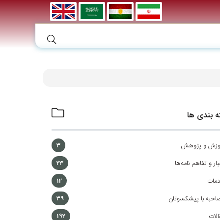
 بندی ها
وزش و پژوهش
3
ار و تفاهم نامه‌ها
23
مات
12
احبه با پیشکسوتان
39
الات
192