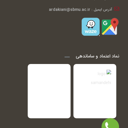
آدرس ایمیل : ardakiani@sbmu.ac.ir
نماد اعتماد و ساماندهی