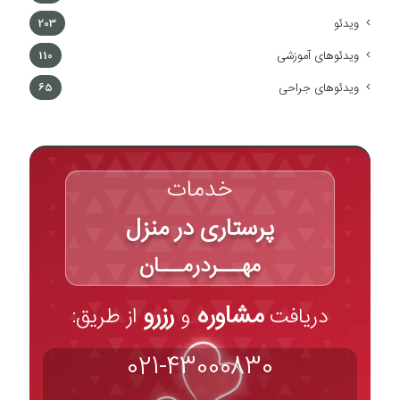
ویدئو
203
ویدئوهای آموزشی
110
ویدئوهای جراحی
65
خدمات
پرستاری در منزل
مهـــردرمـــان
مشاوره
رزرو
دریافت
و
از طریق:
021-43000830