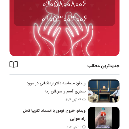
09058008006
09053003006
جدیدترین مطالب
ویدئو: مصاحبه دکتر ارداکیانی در مورد
بیماری آسم و سرطان ریه
24 آبان 1404
ویدئو: خروج تومور با انسداد تقریبا کامل
راه هوایی
12 آبان 1404