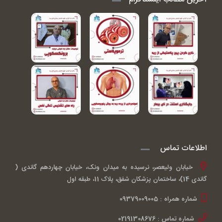
اطلاعات تماس
خیابان ولیعصر، نرسیده به میدان ونک، خیابان چهاردهم گاندی (
گاندی 14)، ساختمان پزشکان شفق، پلاک 11، طبقه اول
شماره همراه : 09379009005
شماره تماس : 02191308676