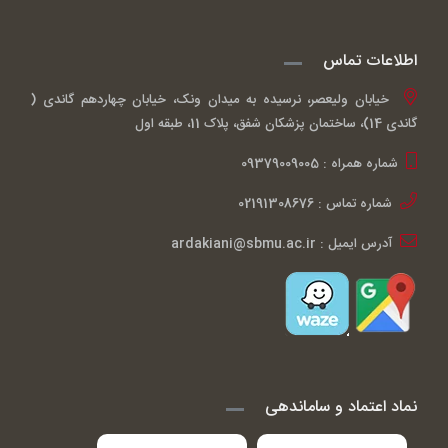
اطلاعات تماس
خیابان ولیعصر، نرسیده به میدان ونک، خیابان چهاردهم گاندی (
گاندی 14)، ساختمان پزشکان شفق، پلاک 11، طبقه اول
شماره همراه : 09379009005
شماره تماس : 02191308676
آدرس ایمیل : ardakiani@sbmu.ac.ir
نماد اعتماد و ساماندهی