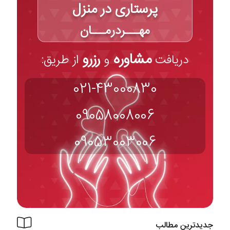
پرستاری در منزل
مهـــردرمـــان
مشاوره
رزرو
دریافت
و
از طریق:
021-43000830
09058008006
09053003006
جدیدترین مطالب