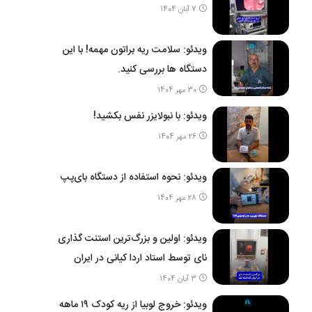
7 آبان 1404
ویدئو: سلامت ریه براتون مهمه! با این
دستگاه ها بررسی کنید.
30 مهر 1404
ویدئو: با نبولایزر نفس بکشید!
26 مهر 1404
ویدئو: نحوه استفاده از دستگاه بای‌پپ
28 مهر 1404
ویدئو: اولین و بزرگ‌ترین استنت گذاری
نای توسط استاد اردا کیانی در ایران
3 آبان 1404
ویدئو: خروج لوبیا از ریه کودک ۱۹ ماهه