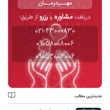
مهـــردرمـــان
مشاوره
رزرو
دریافت
و
از طریق:
021-43000830
09058008006
09053003006
جدیدترین مطالب