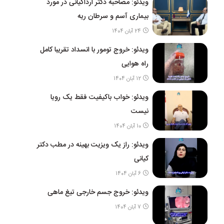
ویدئو: مصاحبه دکتر ارداکیانی در مورد
بیماری آسم و سرطان ریه
24 آبان 1404
ویدئو: خروج تومور با انسداد تقریبا کامل
راه هوایی
12 آبان 1404
ویدئو: خواب باکیفیت فقط یک رویا
نیست
10 آبان 1404
ویدئو: راز یک ویزیت بهینه در مطب دکتر
کیانی
6 آبان 1404
ویدئو: خروج جسم خارجی تیغ ماهی
7 آبان 1404