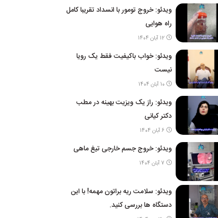
ویدئو: خروج تومور با انسداد تقریبا کامل
راه هوایی
12 آبان 1404
ویدئو: خواب باکیفیت فقط یک رویا
نیست
10 آبان 1404
ویدئو: راز یک ویزیت بهینه در مطب
دکتر کیانی
6 آبان 1404
ویدئو: خروج جسم خارجی تیغ ماهی
7 آبان 1404
ویدئو: سلامت ریه براتون مهمه! با این
دستگاه ها بررسی کنید.