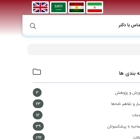
ماس با دکتر
 بندی ها
وزش و پژوهش
3
ار و تفاهم نامه‌ها
23
مات
12
احبه با پیشکسوتان
39
الات
192