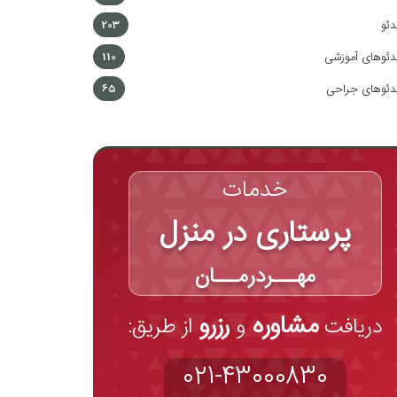
دئو
203
دئوهای آموزشی
110
دئوهای جراحی
65
خدمات
پرستاری در منزل
مهـــردرمـــان
مشاوره
رزرو
دریافت
و
از طریق:
021-43000830