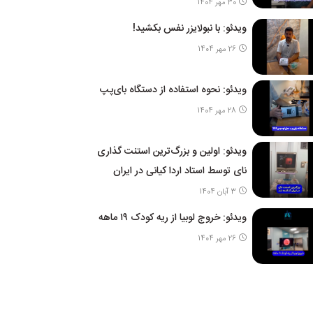
30 مهر 1404
ویدئو: با نبولایزر نفس بکشید!
26 مهر 1404
ویدئو: نحوه استفاده از دستگاه بای‌پپ
28 مهر 1404
ویدئو: اولین و بزرگ‌ترین استنت گذاری
نای توسط استاد اردا کیانی در ایران
3 آبان 1404
ویدئو: خروج لوبیا از ریه کودک ۱۹ ماهه
26 مهر 1404