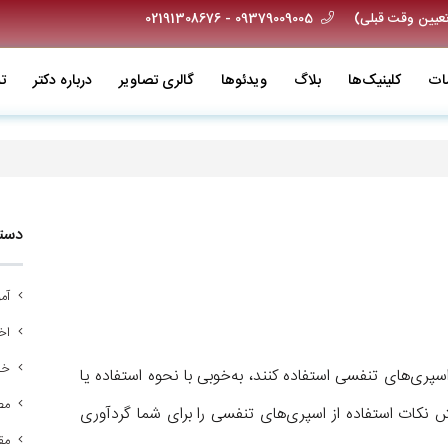
09379009005 - 02191308676
ات
کلینیک‌ها
بلاگ
ویدئو‌ها
گالری تصاویر
درباره دکتر
ت
دسته
آم
اخب
خد
اسپری‌های تنفسی استفاده کنند، به‌خوبی با نحوه استفاده یا
مص
نکات استفاده از اسپری‌های تنفسی را برای شما گردآوری
مق