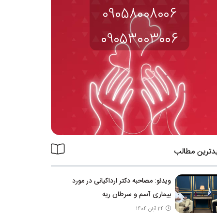
09058008006
09053003006
دترین مطالب
ویدئو: مصاحبه دکتر ارداکیانی در مورد
بیماری آسم و سرطان ریه
24 آبان 1404