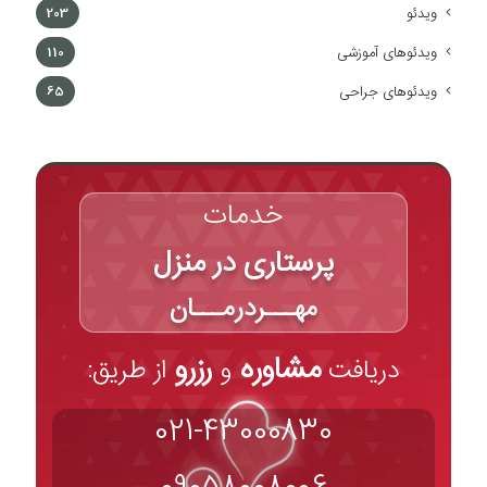
ویدئو
203
ویدئوهای آموزشی
110
ویدئوهای جراحی
65
خدمات
پرستاری در منزل
مهـــردرمـــان
مشاوره
رزرو
دریافت
و
از طریق:
021-43000830