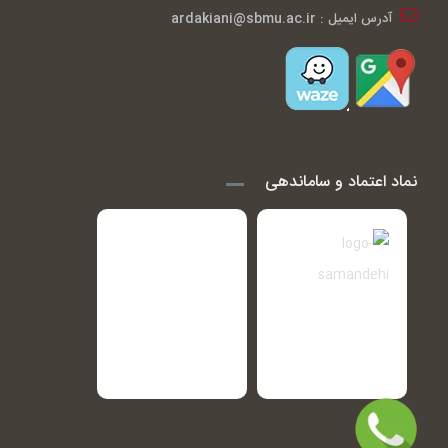
آدرس ایمیل : ardakiani@sbmu.ac.ir
نماد اعتماد و ساماندهی