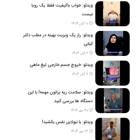
ویدئو: خواب باکیفیت فقط یک رویا
نیست
10 آبان 1404
ویدئو: راز یک ویزیت بهینه در مطب دکتر
کیانی
6 آبان 1404
ویدئو: خروج جسم خارجی تیغ ماهی
7 آبان 1404
ویدئو: سلامت ریه براتون مهمه! با این
دستگاه ها بررسی کنید.
30 مهر 1404
ویدئو: با نبولایزر نفس بکشید!
26 مهر 1404