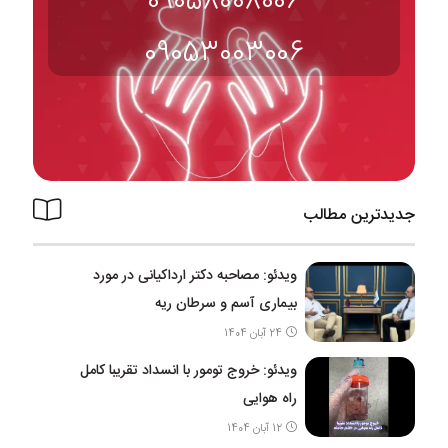
09058008006
09053003006
جدیدترین مطالب
ویدئو: مصاحبه دکتر ارداکیانی در مورد
بیماری آسم و سرطان ریه
24 آبان 1404
ویدئو: خروج تومور با انسداد تقریبا کامل
راه هوایی
12 آبان 1404