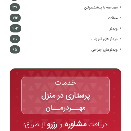
مصاحبه با پیشکسوتان
39
مقالات
192
ویدئو
203
ویدئوهای آموزشی
110
ویدئوهای جراحی
65
خدمات
پرستاری در منزل
مهـــردرمـــان
مشاوره
رزرو
دریافت
و
از طریق: