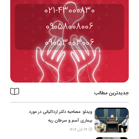
021-43000830
09058008006
09053003006
جدیدترین مطالب
ویدئو: مصاحبه دکتر ارداکیانی در مورد
بیماری آسم و سرطان ریه
24 آبان 1404