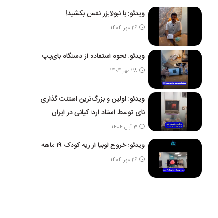
ویدئو: با نبولایزر نفس بکشید!
26 مهر 1404
ویدئو: نحوه استفاده از دستگاه بای‌پپ
28 مهر 1404
ویدئو: اولین و بزرگ‌ترین استنت گذاری
نای توسط استاد اردا کیانی در ایران
3 آبان 1404
ویدئو: خروج لوبیا از ریه کودک ۱۹ ماهه
26 مهر 1404