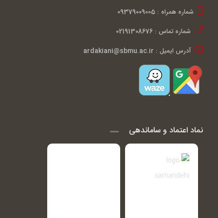
شماره همراه : 09379009005
شماره تماس : 02191308676
آدرس ایمیل : ardakiani@sbmu.ac.ir
نماد اعتماد و ساماندهی