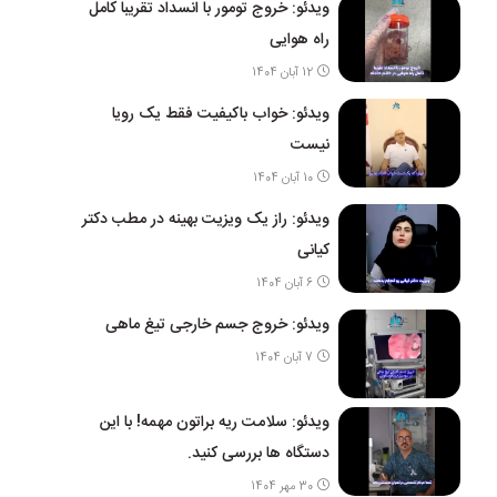
ویدئو: خروج تومور با انسداد تقریبا کامل
راه هوایی
12 آبان 1404
ویدئو: خواب باکیفیت فقط یک رویا
نیست
10 آبان 1404
ویدئو: راز یک ویزیت بهینه در مطب دکتر
کیانی
6 آبان 1404
ویدئو: خروج جسم خارجی تیغ ماهی
7 آبان 1404
ویدئو: سلامت ریه براتون مهمه! با این
دستگاه ها بررسی کنید.
30 مهر 1404