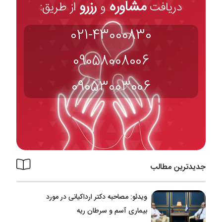
مشاوره
رزرو
دریافت
و
از طریق:
021-43000830
09058008006
09053003006
جدیدترین مطالب
ویدئو: مصاحبه دکتر ارداکیانی در مورد
بیماری آسم و سرطان ریه