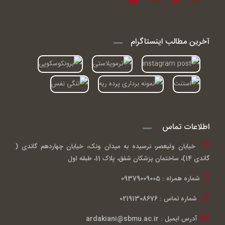
آخرین مطالب اینستاگرام
اطلاعات تماس
خیابان ولیعصر، نرسیده به میدان ونک، خیابان چهاردهم گاندی (
گاندی 14)، ساختمان پزشکان شفق، پلاک 11، طبقه اول
شماره همراه : 09379009005
شماره تماس : 02191308676
آدرس ایمیل : ardakiani@sbmu.ac.ir