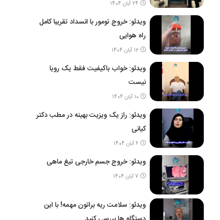
24 آبان 1404
ویدئو: خروج تومور با انسداد تقریبا کامل
راه هوایی
12 آبان 1404
ویدئو: خواب باکیفیت فقط یک رویا
نیست
10 آبان 1404
ویدئو: راز یک ویزیت بهینه در مطب دکتر
کیانی
6 آبان 1404
ویدئو: خروج جسم خارجی تیغ ماهی
7 آبان 1404
ویدئو: سلامت ریه براتون مهمه! با این
دستگاه ها بررسی کنید.