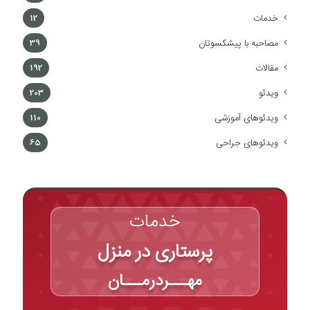
خدمات
12
مصاحبه با پیشکسوتان
39
مقالات
192
ویدئو
203
ویدئوهای آموزشی
110
ویدئوهای جراحی
65
خدمات
پرستاری در منزل
مهـــردرمـــان