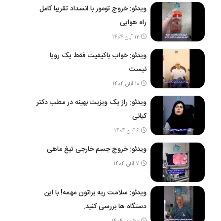
ویدئو: خروج تومور با انسداد تقریبا کامل
راه هوایی
12 آبان 1404
ویدئو: خواب باکیفیت فقط یک رویا
نیست
10 آبان 1404
ویدئو: راز یک ویزیت بهینه در مطب دکتر
کیانی
6 آبان 1404
ویدئو: خروج جسم خارجی تیغ ماهی
7 آبان 1404
ویدئو: سلامت ریه براتون مهمه! با این
دستگاه ها بررسی کنید.