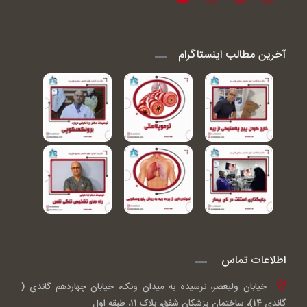
آخرین مطالب اینستاگرام
اطلاعات تماس
خیابان ولیعصر، نرسیده به میدان ونک، خیابان چهاردهم گاندی (
گاندی 14)، ساختمان پزشکان شفق، پلاک 11، طبقه اول