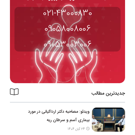
021-43000830
09058008006
09053003006
جدیدترین مطالب
ویدئو: مصاحبه دکتر ارداکیانی در مورد
بیماری آسم و سرطان ریه
24 آبان 1404