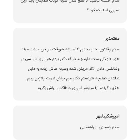
سلام خسته نباشید .با قطع شدن سرفه کودک همچنان باید ازین
اسپری استفاده کرد ؟
معتمدی
سلام وقتتون بخیر دخترم 12سالشه هروقت مریض میشه سرفه
های طولانی مدت داره چند بار که دکتر بردم هر بار براش اسپری
ونتالکس دادن الانم مریض شده وسرفه هاش زیاده به دلیل
نداشتن دفترچه نتونستم دکتر ببرم براش شربت پلاژین وبرم
هگزن گرفتم آیا میتونم اسپری ونتالکس براش بگیرم
امیرشکیبامهر
سلام وممنون از راهنمایی