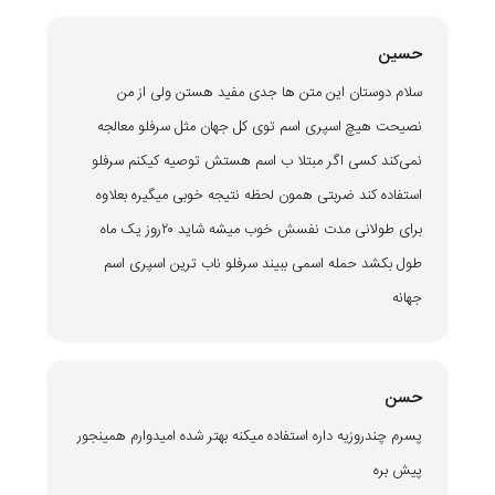
حسین
سلام دوستان این متن ها جدی مفید هستن ولی از من
نصیحت هیچ اسپری اسم توی کل جهان مثل سرفلو معالجه
نمی‌کند کسی اگر مبتلا ب اسم هستش توصیه کیکنم سرفلو
استفاده کند ضربتی همون لحظه نتیجه خوبی میگیره بعلاوه
برای طولانی مدت نفسش خوب میشه شاید ۲۰روز یک ماه
طول بکشد حمله اسمی ببیند سرفلو ناب ترین اسپری اسم
جهانه
حسن
پسرم چندروزیه داره استفاده میکنه بهتر شده امیدوارم همینجور
پیش بره