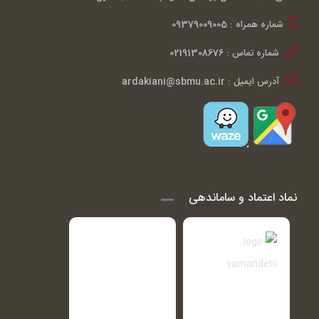
شماره همراه : 09379009005
شماره تماس : 02191308676
آدرس ایمیل : ardakiani@sbmu.ac.ir
نماد اعتماد و ساماندهی