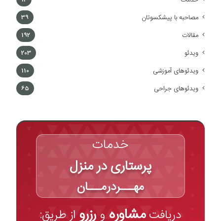
مصاحبه با پیشکسوتان
39
مقالات
192
ویدئو
203
ویدئوهای آموزشی
110
ویدئوهای جراحی
65
خدمات
پرستاری در منزل
مهـــردرمـــان
مشاوره
رزرو
دریافت
و
از طریق: