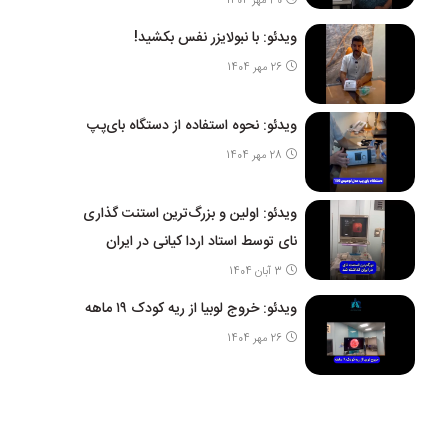
30 مهر 1404
ویدئو: با نبولایزر نفس بکشید!
26 مهر 1404
ویدئو: نحوه استفاده از دستگاه بای‌پپ
28 مهر 1404
ویدئو: اولین و بزرگ‌ترین استنت گذاری
نای توسط استاد اردا کیانی در ایران
3 آبان 1404
ویدئو: خروج لوبیا از ریه کودک ۱۹ ماهه
26 مهر 1404