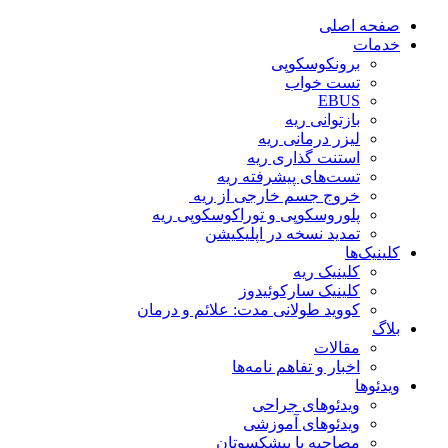
صفحه اصلی
خدمات
برونکوسکوپی
تست خواب
EBUS
بازتوانی ریه
لیزر درمانی ریه
استنت گذاری ریه
تست‌های پیشرفته ریه
خروج جسم خارجی از ریه
پلوروسکوپی و توراکوسکوپی ریه
تمدید نسخه در اپلیکیشن
کلینیک‌ها
کلینیک ریه
کلینیک سارکوئیدوز
کووید طولانی مدت: علائم و درمان
بلاگ
مقالات
اخبار و تفاهم نامه‌ها
ویدئو‌ها
ویدئوهای جراحی
ویدئوهای آموزشی
مصاحبه با پیشکسوتان