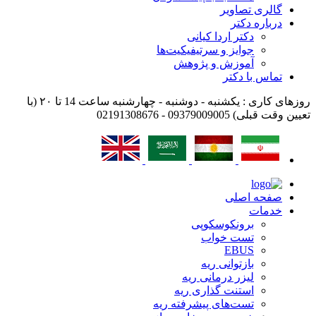
گالری تصاویر
درباره دکتر
دکتر اردا کیانی
جوایز و سرتیفیکیت‌ها
آموزش و پژوهش
تماس با دکتر
روزهای کاری : یکشنبه - دوشنبه - چهارشنبه ساعت 14 تا ۲۰ (با
تعیین وقت قبلی)
09379009005 - 02191308676
صفحه اصلی
خدمات
برونکوسکوپی
تست خواب
EBUS
بازتوانی ریه
لیزر درمانی ریه
استنت گذاری ریه
تست‌های پیشرفته ریه