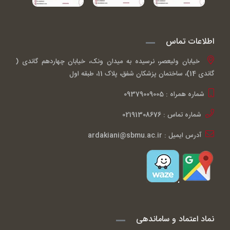
اطلاعات تماس
خیابان ولیعصر، نرسیده به میدان ونک، خیابان چهاردهم گاندی (
گاندی 14)، ساختمان پزشکان شفق، پلاک 11، طبقه اول
شماره همراه : 09379009005
شماره تماس : 02191308676
آدرس ایمیل : ardakiani@sbmu.ac.ir
نماد اعتماد و ساماندهی