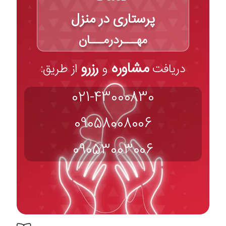
پرستاری در منزل
مهـــردرمـــان
مشاوره
رزرو
دریافت
و
از طریق:
021-43000830
09058008006
09053003006