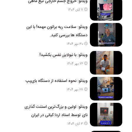
ویدئو: خروج جسم خارجی تیغ ماهی
7 آبان 1404
ویدئو: سلامت ریه براتون مهمه! با این
دستگاه ها بررسی کنید.
30 مهر 1404
ویدئو: با نبولایزر نفس بکشید!
26 مهر 1404
ویدئو: نحوه استفاده از دستگاه بای‌پپ
28 مهر 1404
ویدئو: اولین و بزرگ‌ترین استنت گذاری
نای توسط استاد اردا کیانی در ایران
3 آبان 1404