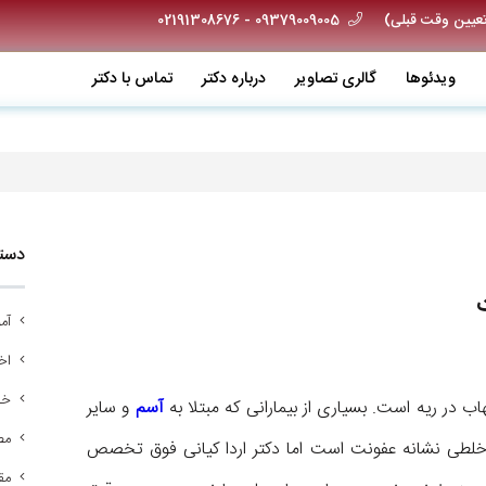
09379009005 - 02191308676
ویدئو‌ها
گالری تصاویر
درباره دکتر
تماس با دکتر
دسته
آم
اخب
خد
اب در ریه است. بسیاری از بیمارانی که مبتلا به
آسم
و سایر
مص
ر خلطی نشانه عفونت است اما دکتر اردا کیانی فوق تخصص
مق