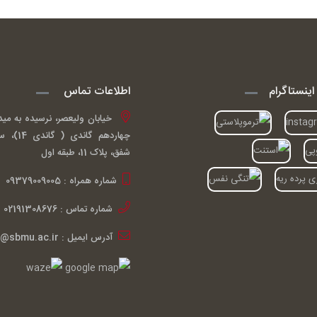
ینستاگرام
اطلاعات تماس
خیابان ولیعصر، نرسیده به مید
چهاردهم گ
شفق، پلاک 11، طبقه اول
شماره همراه : 09379009005
شماره تماس : 02191308676
آدرس ایمیل : ardakiani@sbmu.ac.ir