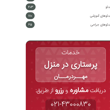
دئو
203
دئوهای آموزشی
110
دئوهای جراحی
65
خدمات
پرستاری در منزل
مهـــردرمـــان
مشاوره
رزرو
دریافت
و
از طریق:
021-43000830