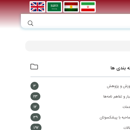
 بندی ها
وزش و پژوهش
3
ار و تفاهم نامه‌ها
23
مات
12
احبه با پیشکسوتان
39
الات
192