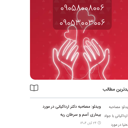
09058008006
09053003006
دترین مطالب
ویدئو: مصاحبه دکتر ارداکیانی در مورد
بیماری آسم و سرطان ریه
24 آبان 1404