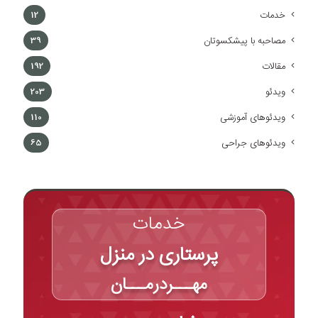
خدمات
12
مصاحبه با پیشکسوتان
39
مقالات
192
ویدئو
203
ویدئوهای آموزشی
110
ویدئوهای جراحی
65
خدمات
پرستاری در منزل
مهـــردرمـــان