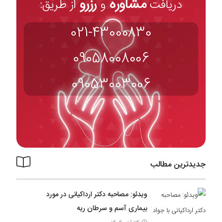
مشاوره
رزرو
دریافت
و
از طریق:
021-43000830
09058008006
09053003006
جدیدترین مطالب
ویدئو: مصاحبه دکتر ارداکیانی در مورد
بیماری آسم و سرطان ریه