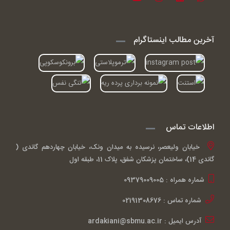
آخرین مطالب اینستاگرام
اطلاعات تماس
خیابان ولیعصر، نرسیده به میدان ونک، خیابان چهاردهم گاندی (
گاندی 14)، ساختمان پزشکان شفق، پلاک 11، طبقه اول
شماره همراه : 09379009005
شماره تماس : 02191308676
آدرس ایمیل : ardakiani@sbmu.ac.ir