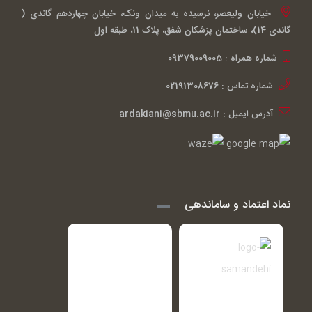
خیابان ولیعصر، نرسیده به میدان ونک، خیابان چهاردهم گاندی (
گاندی 14)، ساختمان پزشکان شفق، پلاک 11، طبقه اول
شماره همراه : 09379009005
شماره تماس : 02191308676
آدرس ایمیل : ardakiani@sbmu.ac.ir
نماد اعتماد و ساماندهی