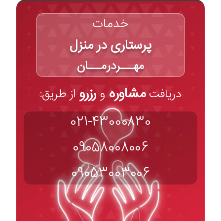
خدمات
پرستاری در منزل
مهـــردرمـــان
مشاوره
رزرو
دریافت
و
از طریق:
021-43000830
09058008006
09053003006