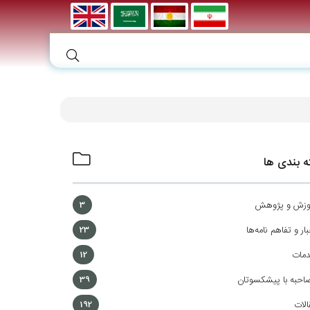
 بندی ها
وزش و پژوهش
3
ار و تفاهم نامه‌ها
23
مات
12
احبه با پیشکسوتان
39
الات
192