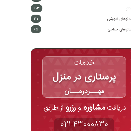
دئو
203
دئوهای آموزشی
110
دئوهای جراحی
65
خدمات
پرستاری در منزل
مهـــردرمـــان
مشاوره
رزرو
دریافت
و
از طریق:
021-43000830