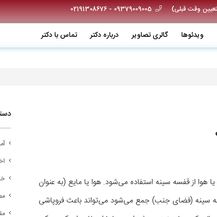
09379009005 - 02191308676
ویدئو‌ها
گالری تصاویر
درباره دکتر
تماس با دکتر
دسته
آم
اخب
خد
 هوا از قفسه سینه استفاده می‌شود. هوا یا مایع (به عنوان
مص
فسه سینه (فضای جنب) جمع می‌شود می‌تواند باعث فروپاشی
مق