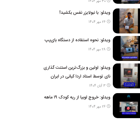
30 مهر 1404
ویدئو: با نبولایزر نفس بکشید!
26 مهر 1404
ویدئو: نحوه استفاده از دستگاه بای‌پپ
28 مهر 1404
ویدئو: اولین و بزرگ‌ترین استنت گذاری
نای توسط استاد اردا کیانی در ایران
3 آبان 1404
ویدئو: خروج لوبیا از ریه کودک ۱۹ ماهه
26 مهر 1404