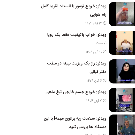
ویدئو: خروج تومور با انسداد تقریبا کامل
راه هوایی
12 آبان 1404
ویدئو: خواب باکیفیت فقط یک رویا
نیست
10 آبان 1404
ویدئو: راز یک ویزیت بهینه در مطب
دکتر کیانی
6 آبان 1404
ویدئو: خروج جسم خارجی تیغ ماهی
7 آبان 1404
ویدئو: سلامت ریه براتون مهمه! با این
دستگاه ها بررسی کنید.