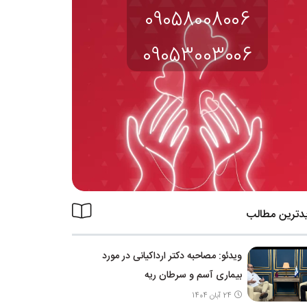
09058008006
09053003006
دترین مطالب
ویدئو: مصاحبه دکتر ارداکیانی در مورد
بیماری آسم و سرطان ریه
24 آبان 1404