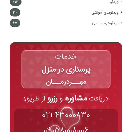
ویدئو
203
ویدئوهای آموزشی
110
ویدئوهای جراحی
65
خدمات
پرستاری در منزل
مهـــردرمـــان
مشاوره
رزرو
دریافت
و
از طریق:
021-43000830
09058008006