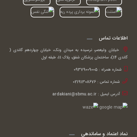
اطلاعات تماس
خیابان ولیعصر، نرسیده به میدان ونک، خیابان چهاردهم گاندی (
گاندی 14)، ساختمان پزشکان شفق، پلاک 11، طبقه اول
شماره همراه : 09379009005
شماره تماس : 02191308676
آدرس ایمیل : ardakiani@sbmu.ac.ir
نماد اعتماد و ساماندهی