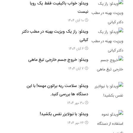
ویدئو: خواب باکیفیت فقط یک رویا
نیست
10 آبان 1404
ویدئو: راز یک ویزیت بهینه در مطب دکتر
کیانی
6 آبان 1404
ویدئو: خروج جسم خارجی تیغ ماهی
7 آبان 1404
ویدئو: سلامت ریه براتون مهمه! با این
دستگاه ها بررسی کنید.
30 مهر 1404
ویدئو: با نبولایزر نفس بکشید!
26 مهر 1404