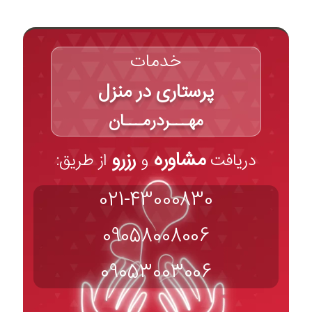
خدمات
پرستاری در منزل
مهـــردرمـــان
مشاوره
رزرو
دریافت
و
از طریق:
021-43000830
09058008006
09053003006