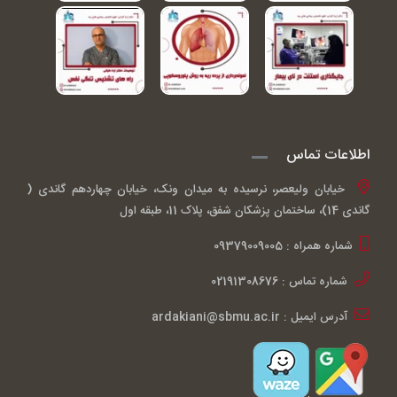
اطلاعات تماس
خیابان ولیعصر، نرسیده به میدان ونک، خیابان چهاردهم گاندی (
گاندی 14)، ساختمان پزشکان شفق، پلاک 11، طبقه اول
شماره همراه : 09379009005
شماره تماس : 02191308676
آدرس ایمیل : ardakiani@sbmu.ac.ir