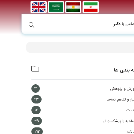
ماس با دکتر
 بندی ها
وزش و پژوهش
3
ار و تفاهم نامه‌ها
23
مات
12
احبه با پیشکسوتان
39
الات
192