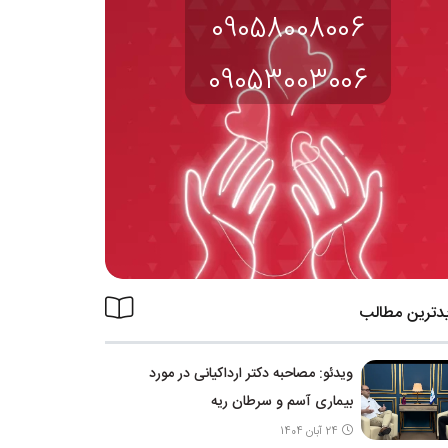
09058008006
09053003006
دترین مطالب
ویدئو: مصاحبه دکتر ارداکیانی در مورد
بیماری آسم و سرطان ریه
24 آبان 1404