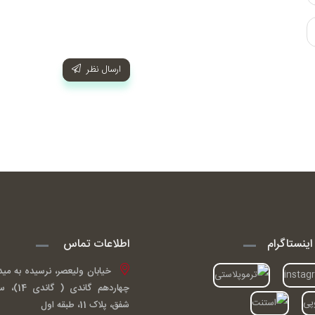
ارسال نظر
ینستاگرام
اطلاعات تماس
خیابان ولیعصر، نرسیده به مید
چهاردهم گ
شفق، پلاک 11، طبقه اول