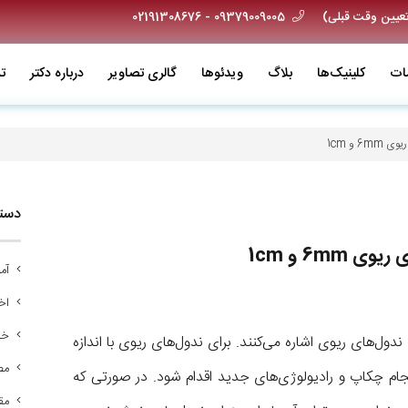
09379009005 - 02191308676
ات
کلینیک‌ها
بلاگ
ویدئو‌ها
گالری تصاویر
درباره دکتر
ت
 و 1cm
دسته
6mm و 1cm
آم
اخب
خد
ندول‌های ریوی اشاره می‌کنند. برای ندول‌های ریوی با اندازه
مص
انجام چکاپ و رادیولوژی‌های جدید اقدام شود. در صورتی که
مق