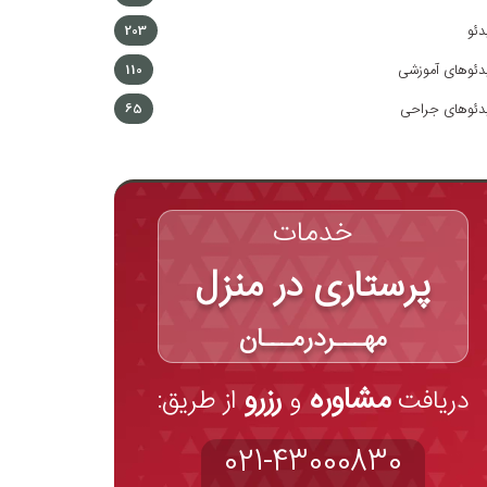
دئو
203
دئوهای آموزشی
110
دئوهای جراحی
65
خدمات
پرستاری در منزل
مهـــردرمـــان
مشاوره
رزرو
دریافت
و
از طریق:
021-43000830