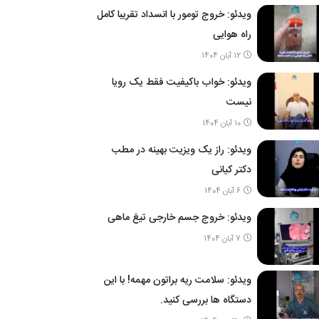
ویدئو: خروج تومور با انسداد تقریبا کامل
راه هوایی
12 آبان 1404
ویدئو: خواب باکیفیت فقط یک رویا
نیست
10 آبان 1404
ویدئو: راز یک ویزیت بهینه در مطب
دکتر کیانی
6 آبان 1404
ویدئو: خروج جسم خارجی تیغ ماهی
7 آبان 1404
ویدئو: سلامت ریه براتون مهمه! با این
دستگاه ها بررسی کنید.