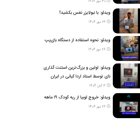
30 مهر 1404
ویدئو: با نبولایزر نفس بکشید!
26 مهر 1404
ویدئو: نحوه استفاده از دستگاه بای‌پپ
28 مهر 1404
ویدئو: اولین و بزرگ‌ترین استنت گذاری
نای توسط استاد اردا کیانی در ایران
3 آبان 1404
ویدئو: خروج لوبیا از ریه کودک ۱۹ ماهه
26 مهر 1404