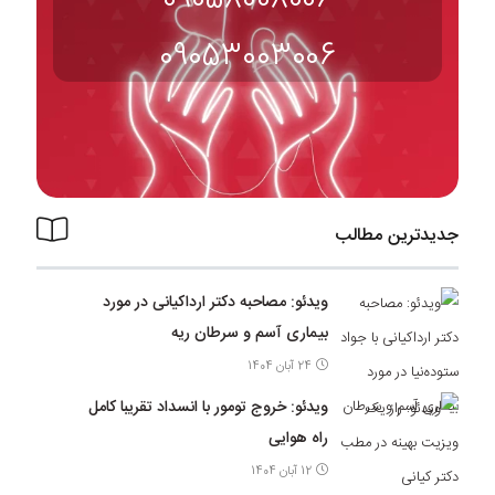
09053003006
جدیدترین مطالب
ویدئو: مصاحبه دکتر ارداکیانی در مورد
بیماری آسم و سرطان ریه
24 آبان 1404
ویدئو: خروج تومور با انسداد تقریبا کامل
راه هوایی
12 آبان 1404