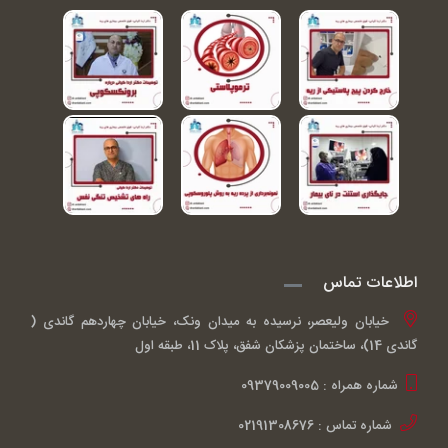
اطلاعات تماس
خیابان ولیعصر، نرسیده به میدان ونک، خیابان چهاردهم گاندی (
گاندی 14)، ساختمان پزشکان شفق، پلاک 11، طبقه اول
شماره همراه : 09379009005
شماره تماس : 02191308676