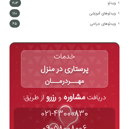
ویدئو
203
ویدئوهای آموزشی
110
ویدئوهای جراحی
65
خدمات
پرستاری در منزل
مهـــردرمـــان
مشاوره
رزرو
دریافت
و
از طریق:
021-43000830
09058008006