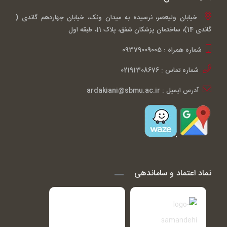
خیابان ولیعصر، نرسیده به میدان ونک، خیابان چهاردهم گاندی (
گاندی 14)، ساختمان پزشکان شفق، پلاک 11، طبقه اول
شماره همراه : 09379009005
شماره تماس : 02191308676
آدرس ایمیل : ardakiani@sbmu.ac.ir
نماد اعتماد و ساماندهی