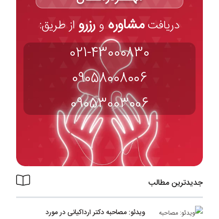
مشاوره
رزرو
دریافت
و
از طریق:
021-43000830
09058008006
09053003006
جدیدترین مطالب
ویدئو: مصاحبه دکتر ارداکیانی در مورد