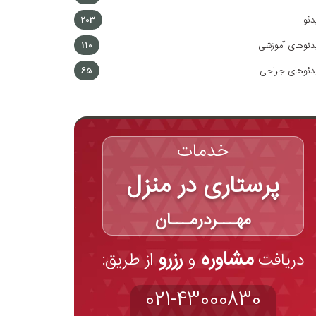
دئو
203
دئوهای آموزشی
110
دئوهای جراحی
65
خدمات
پرستاری در منزل
مهـــردرمـــان
مشاوره
رزرو
دریافت
و
از طریق:
021-43000830