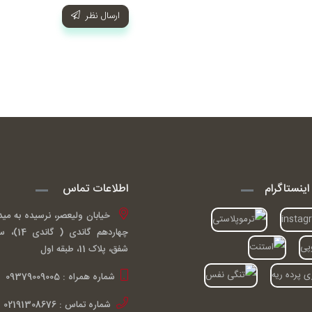
ارسال نظر
ینستاگرام
اطلاعات تماس
خیابان ولیعصر، نرسیده به مید
چهاردهم گ
شفق، پلاک 11، طبقه اول
شماره همراه : 09379009005
شماره تماس : 02191308676