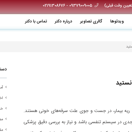
09379009005 - 02191308676
ویدئو‌ها
گالری تصاویر
درباره دکتر
تماس با دکتر
تید
دسته
نستید
آم
اخب
خد
ی ریه بیمار، در جست و جوی علت سرفه‌های خونی هستند.
مص
 جدی در سیستم تنفسی باشد و نیاز به بررسی دقیق پزشکی
مق