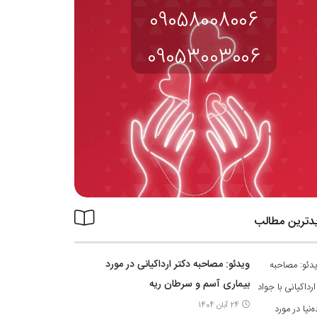
09058008006
09053003006
دترین مطالب
ویدئو: مصاحبه دکتر ارداکیانی در مورد
بیماری آسم و سرطان ریه
24 آبان 1404