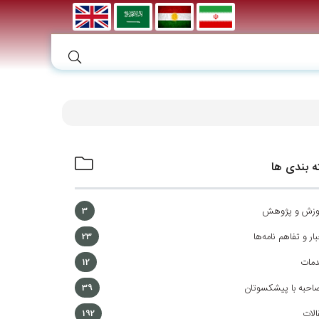
 بندی ها
وزش و پژوهش
3
ار و تفاهم نامه‌ها
23
مات
12
احبه با پیشکسوتان
39
الات
192