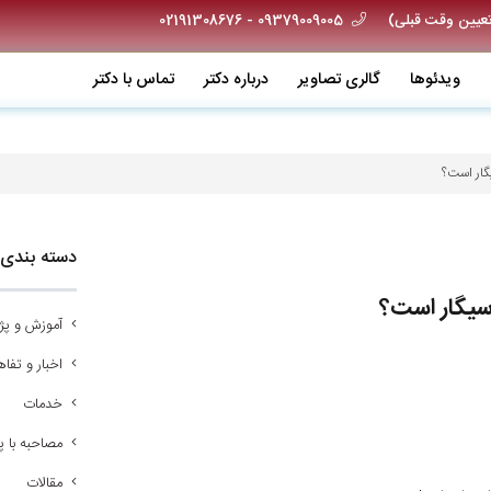
09379009005 - 02191308676
ویدئو‌ها
گالری تصاویر
درباره دکتر
تماس با دکتر
گار است؟
دسته بندی 
 سیگار است؟
آموزش و پ
اخبار و تفاه
خدمات
مصاحبه با 
مقالات