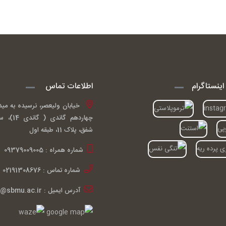
ینستاگرام
اطلاعات تماس
خیابان ولیعصر، نرسیده به مید
چهاردهم گ
شفق، پلاک 11، طبقه اول
شماره همراه : 09379009005
شماره تماس : 02191308676
آدرس ایمیل : ardakiani@sbmu.ac.ir