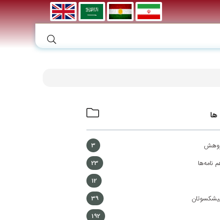
ها
ژوهش
3
م نامه‌ها
23
12
پیشکسوتان
39
192