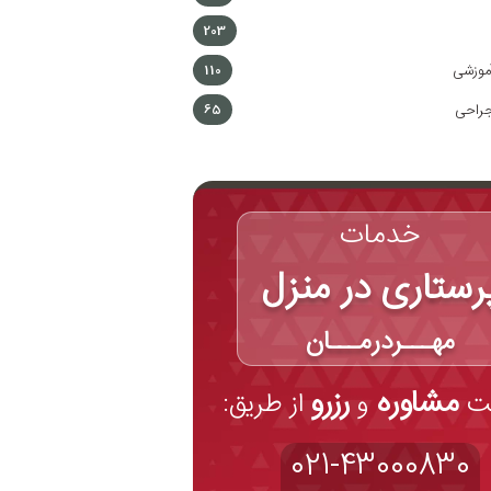
203
موزشی
110
جراحی
65
خدمات
رستاری در منزل
مهـــردرمـــان
مشاوره
رزرو
فت
و
از طریق:
021-43000830