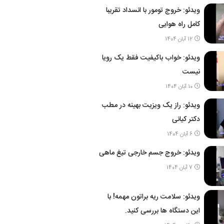
ویدئو: خروج تومور با انسداد تقریبا
کامل راه هوایی
12 آبان 1404
ویدئو: خواب باکیفیت فقط یک رویا
نیست
10 آبان 1404
ویدئو: راز یک ویزیت بهینه در مطب
دکتر کیانی
6 آبان 1404
ویدئو: خروج جسم خارجی تیغ ماهی
7 آبان 1404
ویدئو: سلامت ریه براتون مهمه! با
این دستگاه ها بررسی کنید.