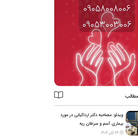
09058008006
09053003006
مطالب
ویدئو: مصاحبه دکتر ارداکیانی در مورد
بیماری آسم و سرطان ریه
24 آبان 1404