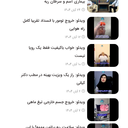
بیماری آسم و سرطان ریه
24 آبان 1404
ویدئو: خروج تومور با انسداد تقریبا کامل
راه هوایی
12 آبان 1404
ویدئو: خواب باکیفیت فقط یک رویا
نیست
10 آبان 1404
ویدئو: راز یک ویزیت بهینه در مطب دکتر
کیانی
6 آبان 1404
ویدئو: خروج جسم خارجی تیغ ماهی
7 آبان 1404
ویدئو: سلامت ریه براتون مهمه! با این