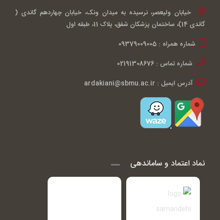
خیابان ولیعصر، نرسیده به میدان ونک، خیابان چهاردهم گاندی (
گاندی 14)، ساختمان پزشکان شفق، پلاک 11، طبقه اول
شماره همراه : 09379009005
شماره تماس : 02191308676
آدرس ایمیل : ardakiani@sbmu.ac.ir
نماد اعتماد و ساماندهی