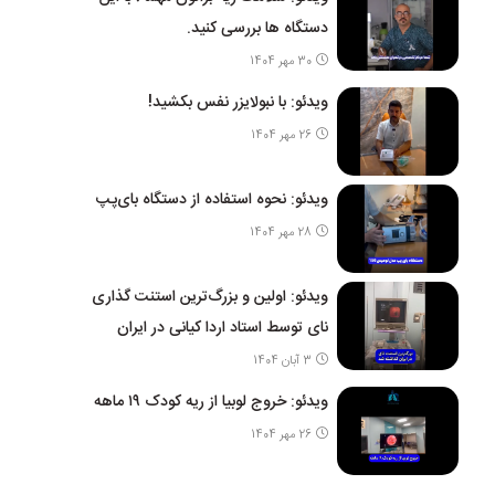
دستگاه ها بررسی کنید.
30 مهر 1404
ویدئو: با نبولایزر نفس بکشید!
26 مهر 1404
ویدئو: نحوه استفاده از دستگاه بای‌پپ
28 مهر 1404
ویدئو: اولین و بزرگ‌ترین استنت گذاری
نای توسط استاد اردا کیانی در ایران
3 آبان 1404
ویدئو: خروج لوبیا از ریه کودک ۱۹ ماهه
26 مهر 1404