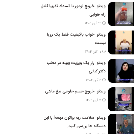
ویدئو: خروج تومور با انسداد تقریبا کامل
راه هوایی
12 آبان 1404
ویدئو: خواب باکیفیت فقط یک رویا
نیست
10 آبان 1404
ویدئو: راز یک ویزیت بهینه در مطب
دکتر کیانی
6 آبان 1404
ویدئو: خروج جسم خارجی تیغ ماهی
7 آبان 1404
ویدئو: سلامت ریه براتون مهمه! با این
دستگاه ها بررسی کنید.