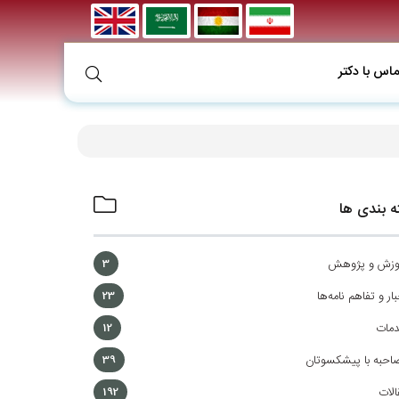
ماس با دکتر
 بندی ها
وزش و پژوهش
3
ار و تفاهم نامه‌ها
23
مات
12
احبه با پیشکسوتان
39
الات
192