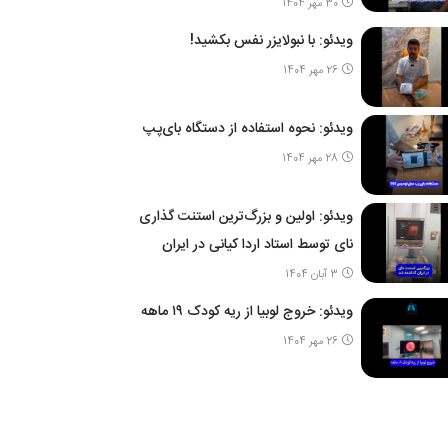
30 مهر 1404
ویدئو: با نبولایزر نفس بکشید!
26 مهر 1404
ویدئو: نحوه استفاده از دستگاه بای‌پپ
28 مهر 1404
ویدئو: اولین و بزرگ‌ترین استنت گذاری
نای توسط استاد اردا کیانی در ایران
3 آبان 1404
ویدئو: خروج لوبیا از ریه کودک ۱۹ ماهه
26 مهر 1404