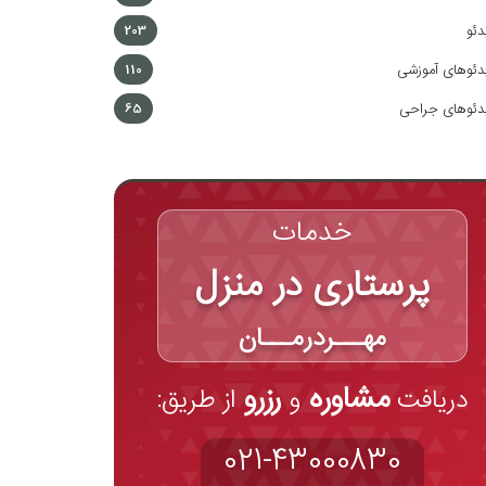
دئو
203
دئوهای آموزشی
110
دئوهای جراحی
65
خدمات
پرستاری در منزل
مهـــردرمـــان
مشاوره
رزرو
دریافت
و
از طریق:
021-43000830