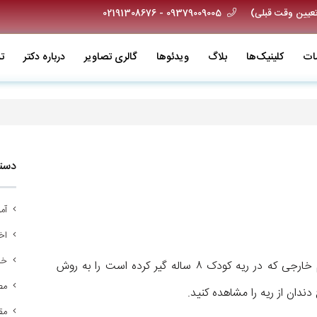
09379009005 - 02191308676
ات
کلینیک‌ها
بلاگ
ویدئو‌ها
گالری تصاویر
درباره دکتر
ت
دسته
آم
اخب
خد
در این ویدئو مشاهده می‌کنید که دکتر اردا کیانی جسم خارجی که در ریه کودک ۸ ساله گیر کرده است را به روش
مص
دندان از ریه را مشاهده کنید.
مق