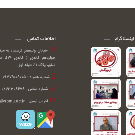
ینستاگرام
اطلاعات تماس
خیابان ولیعصر، نرسیده به مید
چهاردهم گ
شفق، پلاک 11، طبقه اول
شماره همراه : 09379009005
شماره تماس : 02191308676
آدرس ایمیل : ardakiani@sbmu.ac.ir