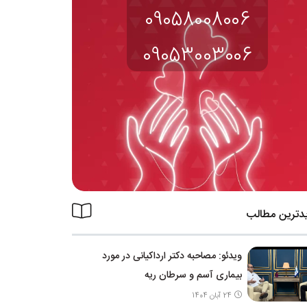
09058008006
09053003006
دترین مطالب
ویدئو: مصاحبه دکتر ارداکیانی در مورد
بیماری آسم و سرطان ریه
24 آبان 1404