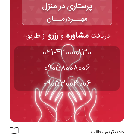
پرستاری در منزل
مهـــردرمـــان
مشاوره
رزرو
دریافت
و
از طریق:
021-43000830
09058008006
09053003006
جدیدترین مطالب