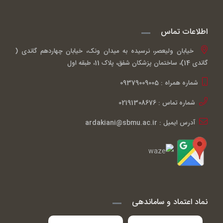
اطلاعات تماس
خیابان ولیعصر، نرسیده به میدان ونک، خیابان چهاردهم گاندی (
گاندی 14)، ساختمان پزشکان شفق، پلاک 11، طبقه اول
شماره همراه : 09379009005
شماره تماس : 02191308676
آدرس ایمیل : ardakiani@sbmu.ac.ir
نماد اعتماد و ساماندهی