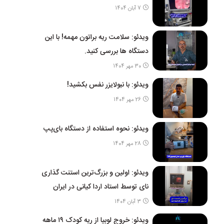
7 آبان 1404
ویدئو: سلامت ریه براتون مهمه! با این
دستگاه ها بررسی کنید.
30 مهر 1404
ویدئو: با نبولایزر نفس بکشید!
26 مهر 1404
ویدئو: نحوه استفاده از دستگاه بای‌پپ
28 مهر 1404
ویدئو: اولین و بزرگ‌ترین استنت گذاری
نای توسط استاد اردا کیانی در ایران
3 آبان 1404
ویدئو: خروج لوبیا از ریه کودک ۱۹ ماهه