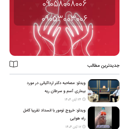
09058008006
09053003006
جدیدترین مطالب
ویدئو: مصاحبه دکتر ارداکیانی در مورد
بیماری آسم و سرطان ریه
24 آبان 1404
ویدئو: خروج تومور با انسداد تقریبا کامل
راه هوایی
12 آبان 1404