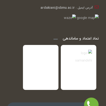
آدرس ایمیل : ardakiani@sbmu.ac.ir
نماد اعتماد و ساماندهی