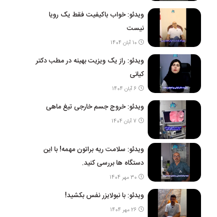
ویدئو: خواب باکیفیت فقط یک رویا
نیست
10 آبان 1404
ویدئو: راز یک ویزیت بهینه در مطب دکتر
کیانی
6 آبان 1404
ویدئو: خروج جسم خارجی تیغ ماهی
7 آبان 1404
ویدئو: سلامت ریه براتون مهمه! با این
دستگاه ها بررسی کنید.
30 مهر 1404
ویدئو: با نبولایزر نفس بکشید!
26 مهر 1404