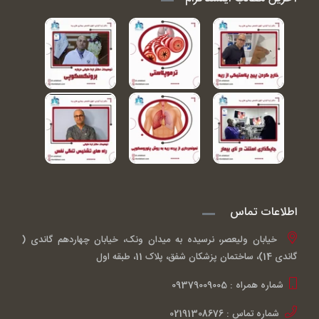
اطلاعات تماس
خیابان ولیعصر، نرسیده به میدان ونک، خیابان چهاردهم گاندی (
گاندی 14)، ساختمان پزشکان شفق، پلاک 11، طبقه اول
شماره همراه : 09379009005
شماره تماس : 02191308676