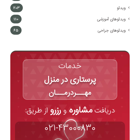
ویدئو
203
ویدئوهای آموزشی
110
ویدئوهای جراحی
65
خدمات
پرستاری در منزل
مهـــردرمـــان
مشاوره
رزرو
دریافت
و
از طریق:
021-43000830